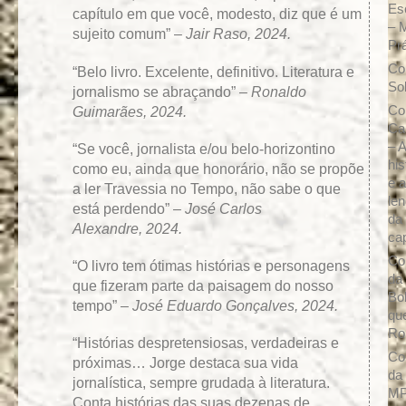
Es
capítulo em que você, modesto, diz que é um
– 
sujeito comum” –
Jair Raso, 2024.
Prá
Co
“Belo livro. Excelente, definitivo. Literatura e
So
jornalismo se abraçando” –
Ronaldo
Guimarães, 2024.
Co
Ca
– A
“Se você, jornalista e/ou belo-horizontino
his
como eu, ainda que honorário, não se propõe
e 
a ler Travessia no Tempo, não sabe o que
le
está perdendo” –
José Carlos
da
Alexandre, 2024.
ca
Co
“O livro tem ótimas histórias e personagens
da
que fizeram parte da paisagem do nosso
Bo
tempo” –
José Eduardo Gonçalves, 2024.
qu
Ro
“Histórias despretensiosas, verdadeiras e
Co
próximas… Jorge destaca sua vida
da
jornalística, sempre grudada à literatura.
M
Conta histórias das suas dezenas de