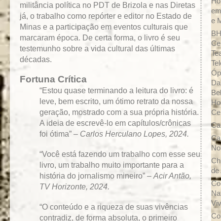
Ho
militância política no PDT de Brizola e nas Diretas
em
já, o trabalho como repórter e editor no Estado de
e 
Minas e a participação em eventos culturais que
BH
marcaram época. De certa forma, o livro é seu
Ce
testemunho sobre a vida cultural das últimas
Tea
décadas.
Tel
Óp
Fortuna Crítica
Da
“Estou quase terminando a leitura do livro: é
Be
leve, bem escrito, um ótimo retrato da nossa
Ho
geração, mostrado com a sua própria história.
Ce
A ideia de escrevê-lo em capítulos/crônicas
Ca
foi ótima” –
Carlos Herculano Lopes, 2024.
Ca
No
“Você está fazendo um trabalho com esse seu
Ch
livro, um trabalho muito importante para a
de 
história do jornalismo mineiro” –
Acir Antão,
Co
TV Horizonte, 2024.
Na
Vi
“O conteúdo e a riqueza de suas vivências
Co
contradiz, de forma absoluta, o primeiro