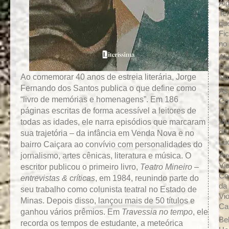
Al
Te
qu
Fic
no
Ali
Pa
Ao comemorar 40 anos de estreia literária, Jorge
Na
Fernando dos Santos publica o que define como
As
“livro de memórias e homenagens”. Em 186
Co
páginas escritas de forma acessível a leitores de
no
todas as idades, ele narra episódios que marcaram
Mu
de
sua trajetória – da infância em Venda Nova e no
Lú
bairro Caiçara ao convívio com personalidades do
jornalismo, artes cênicas, literatura e música. O
Av
Vio
escritor publicou o primeiro livro,
Teatro Mineiro –
Co
entrevistas & críticas
, em 1984, reunindo parte do
da
seu trabalho como colunista teatral no Estado de
Vio
Minas. Depois disso, lançou mais de 50 títulos e
Cai
ganhou vários prêmios. Em
Travessia no tempo
, ele
Be
recorda os tempos de estudante, a meteórica