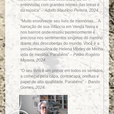
Co
entrevistas com grandes nomes das letras e
da
da música” –
Adolfo Maurício Pereira, 2024.
Le
Bo
“Muito envolvente seu livro de memórias… A
Co
narração de sua infância em Venda Nova e
do
nos bairros onde residiu posteriormente é
Ch
preciosa nos sentimentos singelos do menino
Co
diante das descobertas do mundo. Você é a
Sa
versão masculina de Helena Morley de Minha
No
vida de menina. Parabéns” –
Pedro Rogério
Cr
Moreira, 2024.
do
Br
“O seu livro é um primor em todos os sentidos,
E a
a começar pela capa, contracapa, orelhas e
Pa
papel de alta qualidade. Parabéns” –
Danilo
No
Gomes, 2024.
– 
do
Va
Fá
de