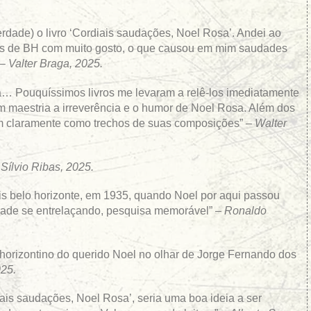
rdade) o livro ‘Cordiais saudações, Noel Rosa’. Andei ao
das de BH com muito gosto, o que causou em mim saudades
 –
Valter Braga, 2025.
… Pouquíssimos livros me levaram a relê-los imediatamente
om maestria a irreverência e o humor de Noel Rosa. Além dos
oam claramente como trechos de suas composições” –
Walter
–
Sílvio Ribas, 2025.
ais belo horizonte, em 1935, quando Noel por aqui passou
idade se entrelaçando, pesquisa memorável” –
Ronaldo
horizontino do querido Noel no olhar de Jorge Fernando dos
25.
is saudações, Noel Rosa’, seria uma boa ideia a ser