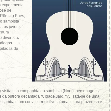
 experimental
José de
e Rômulo Paes,
o sambista
tros jovens
stura
e divertida,
iálogos
oitadas de
a visitar, na companhia do sambista (Noel), personagens
is da outrora decantada “Cidade Jardim”. Trata-se de uma
o samba e um convite irresistível a uma leitura prazerosa e