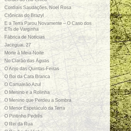
Cordiais Saudações, Noel Rosa
Crônicas do Brazyl
E a Terra Parou Novamente – O Caso dos
ETs de Varginha
Fábrica de Notícias
Jaceguai, 27
Morte à Meia-Noite
No Clarão das Águas
O Anjo das Quintas-Feiras
O Boi da Cara Branca
O Camaleão Azul
O Menino e a Rolinha
O Menino que Perdeu a Sombra
O Menor Espetáculo da Terra
O Pintinho Pedrês
O Rei da Rua