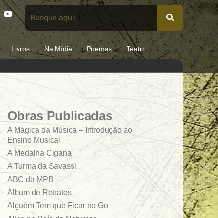
Y
o
u
t
u
Livros
Na Mídia
Poemas
Teatro
b
e
Obras Publicadas
A Mágica da Música – Introdução ao
Ensino Musical
A Medalha Cigana
A Turma da Savassi
ABC da MPB
Álbum de Retratos
Alguém Tem que Ficar no Gol