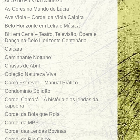
Alice no País da Natureza
As Cores no Mundo de Lúcia
Ave Viola – Cordel da Viola Caipira
Belo Horizonte em Letra e Música
BH em Cena – Teatro, Televisão, Ópera e
Dança na Belo Horizonte Centenária
Caiçara
Caminhante Noturno
Chuvas de Abril
Coleção Natureza Viva
Como Escrever – Manual Prático
Condomínio Solidão
Cordel Camará – A história e as lendas da
capoeira
Cordel da Bola que Rola
Cordel da MPB
Cordel das Lendas Bovinas
Cordel do Rio Chico