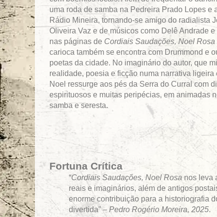
uma roda de samba na Pedreira Prado Lopes e a
Rádio Mineira, tornando-se amigo do radialista 
Oliveira Vaz e de músicos como Delê Andrade 
nas páginas de
Cordiais Saudações, Noel Rosa
carioca também se encontra com Drummond e ou
poetas da cidade. No imaginário do autor, que mi
realidade, poesia e ficção numa narrativa ligeira 
Noel ressurge aos pés da Serra do Curral com d
espirituosos e muitas peripécias, em animadas n
samba e seresta.
Fortuna Crítica
“
Cordiais Saudações, Noel Rosa
nos leva 
reais e imaginários, além de antigos posta
enorme contribuição para a historiografia d
divertida” –
Pedro Rogério Moreira, 2025
.