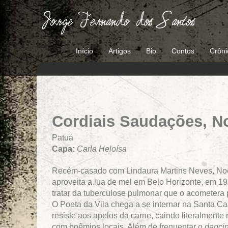
Ir
para
o
conteúdo
Início
Artigos
Bio
Contos
Crôni
Cordiais Saudações, N
Patuá
Capa:
Carla Heloísa
Recém-casado com Lindaura Martins Neves, No
aproveita a lua de mel em Belo Horizonte, em 19
tratar da tuberculose pulmonar que o acometera 
O Poeta da Vila chega a se internar na Santa C
resiste aos apelos da carne, caindo literalmente
com boêmios locais. Além de frequentar o
danci