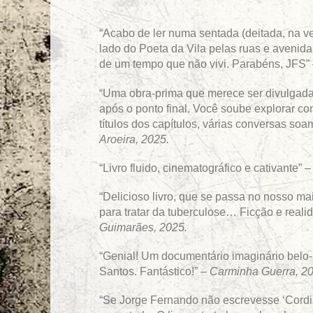
“Acabo de ler numa sentada (deitada, na ve
lado do Poeta da Vila pelas ruas e aveni
de um tempo que não vivi. Parabéns, JFS”
“Uma obra-prima que merece ser divulgada
após o ponto final. Você soube explorar c
títulos dos capítulos, várias conversas s
Aroeira, 2025.
“Livro fluido, cinematográfico e cativante” 
“Delicioso livro, que se passa no nosso m
para tratar da tuberculose… Ficção e real
Guimarães, 2025.
“Genial! Um documentário imaginário belo-
Santos. Fantástico!” –
Carminha Guerra, 20
“Se Jorge Fernando não escrevesse ‘Cordia