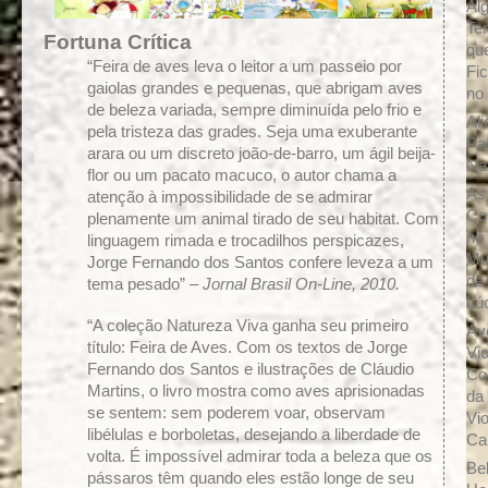
Al
Te
Fortuna Crítica
qu
“Feira de aves leva o leitor a um passeio por
Fic
gaiolas grandes e pequenas, que abrigam aves
no
de beleza variada, sempre diminuída pelo frio e
Ali
pela tristeza das grades. Seja uma exuberante
Pa
arara ou um discreto joão-de-barro, um ágil beija-
Na
flor ou um pacato macuco, o autor chama a
As
atenção à impossibilidade de se admirar
Co
plenamente um animal tirado de seu habitat. Com
no
linguagem rimada e trocadilhos perspicazes,
Mu
Jorge Fernando dos Santos confere leveza a um
de
tema pesado” –
Jornal Brasil On-Line, 2010.
Lú
“A coleção Natureza Viva ganha seu primeiro
Av
título: Feira de Aves. Com os textos de Jorge
Vio
Fernando dos Santos e ilustrações de Cláudio
Co
Martins, o livro mostra como aves aprisionadas
da
se sentem: sem poderem voar, observam
Vio
libélulas e borboletas, desejando a liberdade de
Cai
volta. É impossível admirar toda a beleza que os
Be
pássaros têm quando eles estão longe de seu