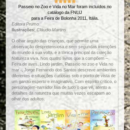
u
Classificado





P
como
Passeio no Zoo e Vida no Mar foram incluídos no
a
5
catálogo da FNLIJ
A 
r
de
para a Feira de Bolonha 2011, Itália.
da
5
e
Editora Prumo
–
Ilustrações:
Cláudio Martins
In
ao
O olhar arguto das crianças, que permite uma
Mu
observação despretensiosa e sem segundas intenções
A
do mundo a sua volta, é a tônica principal da coleção
Me
Natureza viva. Nos quatro livros que a compõem –
Ci
Feira de aves, Lindo jardim, Passeio no zoo e Vida no
A
mar -, Jorge Fernando dos Santos descreve ambientes
Tu
diferentes e situações curiosas sob o ponto de vista de
da
um garoto esperto e imaginativo. Com espírito crítico, o
Sa
personagem-narrador fala de tudo o que vê, atento a
detalhes da natureza que muitas vezes escapam ao
A
olhar dos adultos.
da
M
Ál
de
Re