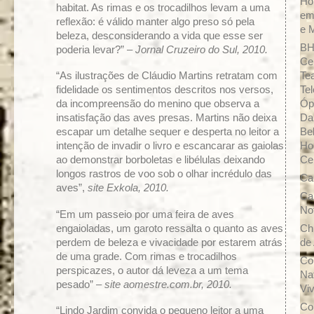
Ho
habitat. As rimas e os trocadilhos levam a uma
em
reflexão: é válido manter algo preso só pela
e 
beleza, desconsiderando a vida que esse ser
BH
poderia levar?” –
Jornal Cruzeiro do Sul, 2010.
Ce
“As ilustrações de Cláudio Martins retratam com
Tea
fidelidade os sentimentos descritos nos versos,
Tel
da incompreensão do menino que observa a
Óp
insatisfação das aves presas. Martins não deixa
Da
escapar um detalhe sequer e desperta no leitor a
Be
intenção de invadir o livro e escancarar as gaiolas
Ho
ao demonstrar borboletas e libélulas deixando
Ce
longos rastros de voo sob o olhar incrédulo das
Ca
aves”,
site Exkola, 2010.
Ca
No
“Em um passeio por uma feira de aves
engaioladas, um garoto ressalta o quanto as aves
Ch
perdem de beleza e vivacidade por estarem atrás
de 
de uma grade. Com rimas e trocadilhos
Co
perspicazes, o autor dá leveza a um tema
Na
pesado” –
site aomestre.com.br, 2010.
Vi
Co
“Lindo Jardim convida o pequeno leitor a uma