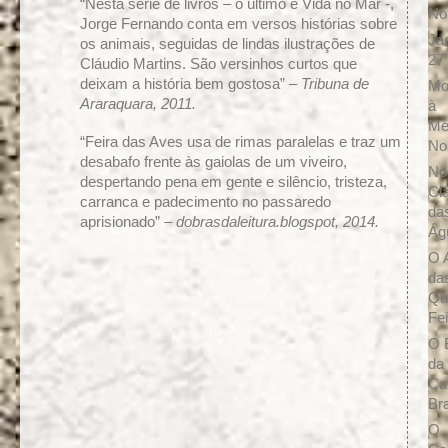
“Nesta série de livros – o último é Vida no Mar -,
No
Jorge Fernando conta em versos histórias sobre
Ja
os animais, seguidas de lindas ilustrações de
27
Cláudio Martins. São versinhos curtos que
deixam a história bem gostosa” –
Tribuna de
Mo
Araraquara, 2011.
à
Me
“Feira das Aves usa de rimas paralelas e traz um
No
desabafo frente às gaiolas de um viveiro,
No
despertando pena em gente e silêncio, tristeza,
Cl
carranca e padecimento no passaredo
da
aprisionado” –
dobrasdaleitura.blogspot, 2014.
Ág
O 
da
Qu
Fe
O 
da
Ca
Br
O