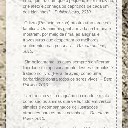
rima, que faz com que o pequeno leitor se divirta,
Co
crie afeto e conheça os caprichos de cada um
da
dos bichinhos” –
PublishNews, 2010.
Le
Bo
“O livro (Passeio no zoo) mostra uma tarde em
Co
família… Os animais ganham vida na história e
do
mostram, por meio da rima, as alegrias e
Ch
travessuras que despertam os melhores
sentimentos nas pessoas” –
Gazeta on Line,
Co
2010.
Sa
No
“Simbolicamente, as asas sempre significaram
Cr
liberdade e o aprisionamento desses símbolos é
do
tratado no livro (Feira de aves) como uma
Br
barbaridade contra todos os seres vivos” –
Bem
E a
Público, 2010.
Pa
“Um menino visita o aquário da cidade e relata
No
como são os animas que vê lá, tudo em versos
– 
simples e acompanhados de ilustrações
do
atraentes para os mais novinhos” –
Gazeta do
Va
Povo, 2010.
Fá
de