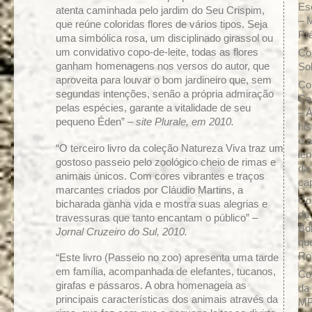
Es
atenta caminhada pelo jardim do Seu Crispim,
– 
que reúne coloridas flores de vários tipos. Seja
Prá
uma simbólica rosa, um disciplinado girassol ou
um convidativo copo-de-leite, todas as flores
Co
ganham homenagens nos versos do autor, que
So
aproveita para louvar o bom jardineiro que, sem
Co
segundas intenções, senão a própria admiração
Ca
pelas espécies, garante a vitalidade de seu
– A
pequeno Éden” –
site Plurale, em 2010.
his
e 
“O terceiro livro da coleção Natureza Viva traz um
le
gostoso passeio pelo zoológico cheio de rimas e
da
animais únicos. Com cores vibrantes e traços
ca
marcantes criados por Cláudio Martins, a
Co
bicharada ganha vida e mostra suas alegrias e
da
travessuras que tanto encantam o público” –
Bo
Jornal Cruzeiro do Sul, 2010.
qu
Ro
“Este livro (Passeio no zoo) apresenta uma tarde
em família, acompanhada de elefantes, tucanos,
Co
girafas e pássaros. A obra homenageia as
da
principais características dos animais através da
M