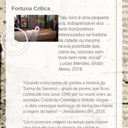
Ho
em
Fortuna Crítica
e 
“Seu livro é uma pequena
BH
joia, indispensável aos
Ce
belo-horizontinos
Tea
interessados na história
Tel
da cidade ou mesmo
Óp
nessa juventude que,
Da
como eu, cresceu sem
Be
tevê nem rede social” –
Ho
Lucas Mendes, Globo
Ce
News, 2018.
Ca
Ca
“Usando como ponto de partida a história da
No
Turma da Savassi – grupo de jovens que ficou
Ch
conhecido nos anos 1940 por se reunir entre as
de 
avenidas Cristóvão Colombo e Getúlio Vargas –
, a obra consegue esmiuçar de forma fascinante
Co
a origem do bairro” –
Jornal Metro BH, 2018.
Na
Vi
“Livro promove viagem no tempo para reviver
Co
uma fase de ouro da história da cidade e