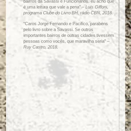
bairros da Savassi e Funcionários, eu acho que
Co
é uma leitura que vale a pena” –
Luís Giffoni,
da
programa Clube do Livro BH, rádio CBN, 2018.
Le
Bo
“Caros Jorge Fernando e Pacifico, parabéns
Co
pelo livro sobre a Savassi. Se outros
do
importantes bairros de outras cidades tivessem
Ch
pessoas como vocês, que maravilha seria” –
Ruy Castro, 2018.
Co
Sa
No
Cr
do
Br
E a
Pa
No
– 
do
Va
Fá
de