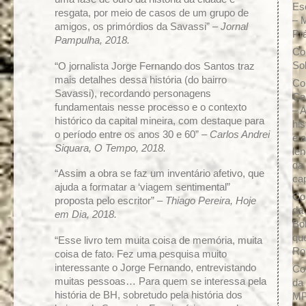
Es
resgata, por meio de casos de um grupo de
– 
amigos, os primórdios da Savassi” –
Jornal
Prá
Pampulha, 2018.
Co
So
“O jornalista Jorge Fernando dos Santos traz
mais detalhes dessa história (do bairro
Co
Savassi), recordando personagens
Ca
fundamentais nesse processo e o contexto
– A
histórico da capital mineira, com destaque para
his
o período entre os anos 30 e 60” –
Carlos Andrei
e 
Siquara, O Tempo, 2018.
le
da
“Assim a obra se faz um inventário afetivo, que
ca
ajuda a formatar a ‘viagem sentimental”
Co
proposta pelo escritor” –
Thiago Pereira, Hoje
da
em Dia, 2018.
Bo
qu
“Esse livro tem muita coisa de memória, muita
Ro
coisa de fato. Fez uma pesquisa muito
interessante o Jorge Fernando, entrevistando
Co
muitas pessoas… Para quem se interessa pela
da
história de BH, sobretudo pela história dos
M