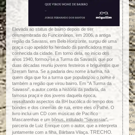
Al
Te
qu
Fic
no
Elevada ao status de bairro depois de ser
Ali
desmembrada do Funcionários, em 2006, a antiga
Pa
região da Savassi, em Belo Horizonte, surgiu de uma
Na
praça cujo apelido foi herdado da panificadora mais
conhecida da cidade. Em torno dela, no início dos
As
anos 1940, formou-se a Turma da Savassi, que por
Co
duas décadas reuniu jovens festeiros e briguentos que
no
fizeram fama. Se a padaria deu nome à turma, há
Mu
quem diga que foi a turma que popularizou o nome e
de
também a região que virou bairro. Em “A Turma da
Lú
Savassi”, o autor conta a história da padaria, da
Av
famosa praça e dos jovens daquela época,
Vio
ressaltando aspectos da BH bucólica do tempo dos
Co
bondes e dos cinemas de rua, entre eles o Pathé. O
da
livro inclui um CD com músicas de Pacífico
Vio
Mascarenhas e um bônus, intitulado “Savassiar”,
Cai
parceria de Luiz Enrique com o autor, que a interpreta
Be
TRECHO
juntamente com a filha, Bárbara Vilaça.
.