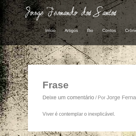
Ir
para
o
conteúdo
Início
Artigos
Bio
Contos
Crôni
Frase
Deixe um comentário
Jorge Fern
/ Por
Viver é contemplar o inexplicável.