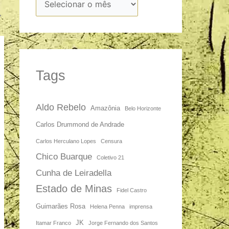
→
Tags
Aldo Rebelo
Amazônia
Belo Horizonte
Carlos Drummond de Andrade
Carlos Herculano Lopes
Censura
Chico Buarque
Coletivo 21
Cunha de Leiradella
Estado de Minas
Fidel Castro
Guimarães Rosa
Helena Penna
imprensa
JK
Itamar Franco
Jorge Fernando dos Santos