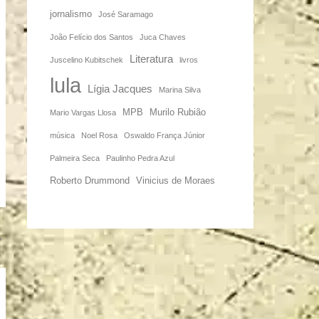
jornalismo
José Saramago
João Felício dos Santos
Juca Chaves
Literatura
Juscelino Kubitschek
livros
lula
Lígia Jacques
Marina Silva
MPB
Murilo Rubião
Mario Vargas Llosa
música
Noel Rosa
Oswaldo França Júnior
Palmeira Seca
Paulinho Pedra Azul
Roberto Drummond
Vinicius de Moraes
→