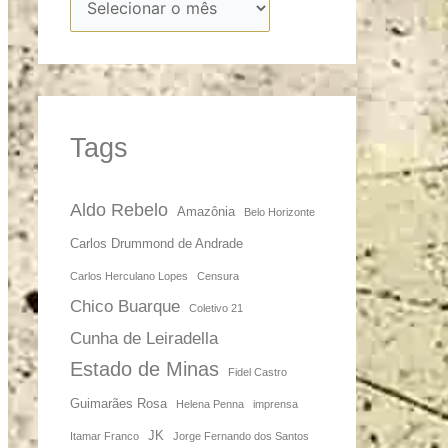
Tags
Aldo Rebelo
Amazônia
Belo Horizonte
Carlos Drummond de Andrade
Carlos Herculano Lopes
Censura
Chico Buarque
Coletivo 21
Cunha de Leiradella
Estado de Minas
Fidel Castro
Guimarães Rosa
Helena Penna
imprensa
JK
Itamar Franco
Jorge Fernando dos Santos