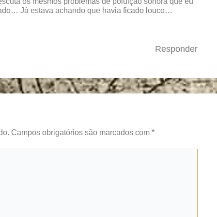
 escuta os mesmos problemas de poluição sonora que eu
dado… Já estava achando que havia ficado louco…
Responder
do.
Campos obrigatórios são marcados com
*