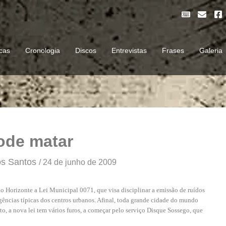
K
E
F
e
n
a
y
v
c
b
e
e
o
l
b
cas
Cronologia
Discos
Entrevistas
Frases
Galeria
a
o
o
r
p
o
d
e
k
-
s
q
u
a
r
e
ode matar
os Santos
/
24 de junho de 2009
 Horizonte a Lei Municipal 0071, que visa disciplinar a emissão de ruídos
igências típicas dos centros urbanos. Afinal, toda grande cidade do mundo
nto, a nova lei tem vários furos, a começar pelo serviço Disque Sossego, que