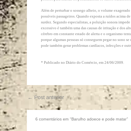
Além de perturbar o sossego alheio, o volume exagerado 
possíveis passageiros. Quando exposta a ruídos acima de
surdez. Segundo especialistas, a poluição sonora impede 
excessivo é também uma das causas de irritação e dos alto
cérebro em constante estado de alerta e o organismo tenta
porque algumas pessoas só conseguem pegar no sono se o 
pode também gerar problemas cardíacos, infecções e outr
* Publicado no Diário do Comércio, em 24/06/2009.
←
Post anterior
6 comentários em “Barulho adoece e pode matar”