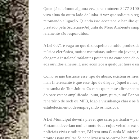
Quem já telefonou alguma vez para o número 3277-8100 ce
viva alma do outro lado da linha. A voz que solicita o r
retornando a ligação. Quando isso acontece, o barulho q
prestado pela Secretaria-Adjunta do Meio Ambiente sim
raramente são respondidos.
A Lei 0071 é vaga no que diz respeito ao ruído produzi
música eletrônica, muitos motoristas, sobretudo jovens,
chegam a instalar altofalantes potentes na carroceria de 
aos ouvidos alheios. E isso acontece a qualquer hora e em 
Como se não bastasse esse tipo de abuso, existem os irre
mais interessante é que esse tipo de disque jóquei nunc
um samba de Tom Jobim. Os caras querem se afirmar com a
do bate-estaca amplificado: pum, pum, pum, pum! Por out
repertório de rock ou MPB, logo a vizinhança chia e os 
estabelecimento, desempregando os músicos.
A Lei Municipal deveria prever que carro particular – 
Portanto, deveriam multar motoristas cujos veículos extra
policiais civis e militares, BH tem uma Guarda Municipa
prontos para multar. Se penalizassem os carros barulhento