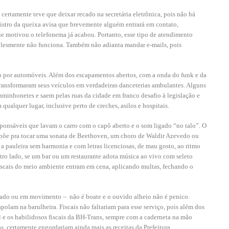
rtamente teve que deixar recado na secretária eletrônica, pois não há
egistro da queixa avisa que brevemente alguém entrará em contato,
ue motivou o telefonema já acabou. Portanto, esse tipo de atendimento
plesmente não funciona. Também não adianta mandar e-mails, pois
do por automóveis. Além dos escapamentos abertos, com a onda do funk e da
 transformaram seus veículos em verdadeiras danceterias ambulantes. Alguns
caminhonetes e saem pelas ruas da cidade em franco desafio à legislação e
qualquer lugar, inclusive perto de creches, asilos e hospitais.
sponsáveis que lavam o carro com o capô aberto e o som ligado “no talo”. O
a põe pra tocar uma sonata de Beethoven, um choro de Waldir Azevedo ou
 pauleira sem harmonia e com letras licenciosas, de mau gosto, ao ritmo
ro lado, se um bar ou um restaurante adota música ao vivo com seleto
fiscais do meio ambiente entram em cena, aplicando multas, fechando o
parado ou em movimento –
não é boate e o ouvido alheio não é penico.
polam na barulheira. Fiscais não faltariam para esse serviço, pois além dos
l e os habilidosos fiscais da BH-Trans, sempre com a caderneta na mão
s, certamente engordariam ainda mais as receitas da Prefeitura.