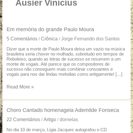
u
Ausier Vinícius
a
r
e
Em
Em memória do grande Paulo Moura
memória
5 Comentários
Crônica
Jorge Fernando dos Santos
/
/
do
grande
Dizer que a morte de Paulo Moura deixa um vazio na música
brasileira seria chover no molhado, sobretudo em tempos de
Paulo
Reboleixo, quando as letras de sucesso se resumem a um
Moura
monte de vogais. Até parece que os compositores de
sucesso não conseguem mais combinar consoantes e
vogais para nos dar lindas melodias como antigamente! […]
Read More »
Choro
Choro Cantado homenageia Ademilde Fonseca
Cantado
22 Comentários
Artigo
dornelas
/
/
homenageia
Ademilde
No dia 10 de março, Lígia Jacques autografou o CD