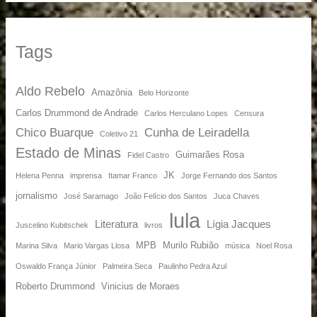
Tags
Aldo Rebelo
Amazônia
Belo Horizonte
Carlos Drummond de Andrade
Carlos Herculano Lopes
Censura
Chico Buarque
Cunha de Leiradella
Coletivo 21
Estado de Minas
Guimarães Rosa
Fidel Castro
JK
Helena Penna
imprensa
Itamar Franco
Jorge Fernando dos Santos
jornalismo
José Saramago
João Felício dos Santos
Juca Chaves
lula
Literatura
Lígia Jacques
Juscelino Kubitschek
livros
MPB
Murilo Rubião
Marina Silva
Mario Vargas Llosa
música
Noel Rosa
Oswaldo França Júnior
Palmeira Seca
Paulinho Pedra Azul
Roberto Drummond
Vinicius de Moraes