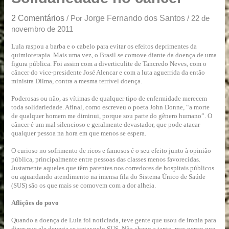
u
a
2 Comentários
Jorge Fernando dos Santos
/ Por
/
22 de
r
novembro de 2011
e
Lula raspou a barba e o cabelo para evitar os efeitos deprimentes da
quimioterapia. Mais uma vez, o Brasil se comove diante da doença de uma
figura pública. Foi assim com a diverticulite de Tancredo Neves, com o
câncer do vice-presidente José Alencar e com a luta aguerrida da então
ministra Dilma, contra a mesma terrível doença.
Poderosas ou não, as vítimas de qualquer tipo de enfermidade merecem
toda solidariedade. Afinal, como escreveu o poeta John Donne, “a morte
de qualquer homem me diminui, porque sou parte do gênero humano”. O
câncer é um mal silencioso e geralmente devastador, que pode atacar
qualquer pessoa na hora em que menos se espera.
O curioso no sofrimento de ricos e famosos é o seu efeito junto à opinião
pública, principalmente entre pessoas das classes menos favorecidas.
Justamente aqueles que têm parentes nos corredores de hospitais públicos
ou aguardando atendimento na imensa fila do Sistema Único de Saúde
(SUS) são os que mais se comovem com a dor alheia.
Aflições do povo
Quando a doença de Lula foi noticiada, teve gente que usou de ironia para
dizer que ele deveria se tratar pelo SUS. Não chego a tanto, mas penso que