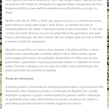
os políticos deveriam ser obrigados de alguma forma a frequentar escolas e
hospitais públicos para melhor entenderem as aflições do povo que os
elege.
Desde a década de 1960, o fosso que separa os ricos e os pobres em nosso
país tornou-se ainda mais largo e mais fundo, na medida em que os
sistemas públicos de saúde e educação foram sendo sucateados. E isso não
ocorreu por mero descaso ou pela incompetência dos governos, mas para
forçar a privatização dos dois setores. De uns tempos para cá, tem ocorrido
o mesmo na área de segurança.
Quando essa política se tornou clara, durante a ditadura militar, a classe
média estava amordaçada e preferiu aderir à ideia. Dessa forma, quem
podia pagar pelo ensino de qualidade matriculava os filhos em escolas
particulares, ignorando a injustiça praticada contra os cidadãos de baixa
renda. Ocorreu a mesma coisa no setor de saúde, com a proliferação dos
planos privados de assistência familiar.
Perda de referencial
A mesma prática é observada no sistema previdenciário, cujos recursos têm
financiado obras faraônicas desde a construção de Brasília. Se o estado
brasileiro cumprisse o papel constitucional de garantir saúde e educação
de qualidade para todos, dificilmente as escolas, os planos de saúde e a
previdência privada teriam se tornado negócios lucrativos.