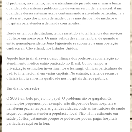
O problema, no entanto, não é o atendimento privado em si, mas a baixa
qualidade dos sistemas públicos que deveriam servir de referencial. A má
qualidade desses sistemas acaba contaminando a atividade particular, haja
vista a situação dos planos de saúde que já não dispõem de médicos e
hospitais para atender à demanda com rapidez.
Desde os tempos da ditadura, temos assistido à total falência dos serviços
públicos em nosso país. Os mais velhos devem se lembrar de quando o
então general-presidente João Figueiredo se submeteu a uma operação
cardíaca em Cleverland, nos Estados Unidos.
Aquele fato já sinalizava a desconfiança dos poderosos com relação ao
atendimento médico então praticado no Brasil. Com o tempo, a
privatização estimulou investimentos e fez surgir clínicas particulares de
padrão internacional em várias capitais. No entanto, a falta de recursos
oficiais inibiu a mesma qualidade nos hospitais da rede pública.
Um dia no corredor
O SUS é um belo projeto no papel. O problema são os gargalos. Os
municípios pequenos, por exemplo, não dispõem de bons hospitais e
transferem pacientes para as grandes cidades, onde as instituições de saúde
sequer conseguem atender a população local. Não há investimento em
saúde pública justamente porque os poderosos podem pagar hospitais
particulares aqui ou lá fora.