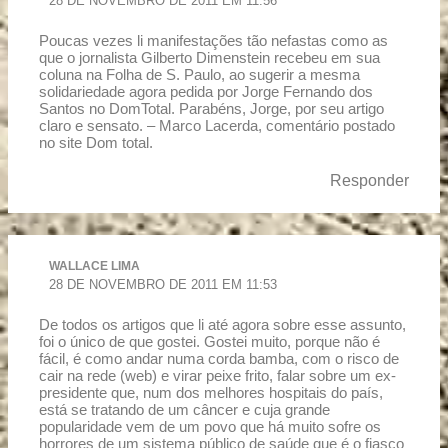
28 DE NOVEMBRO DE 2011 EM 11:56
Poucas vezes li manifestações tão nefastas como as
que o jornalista Gilberto Dimenstein recebeu em sua
coluna na Folha de S. Paulo, ao sugerir a mesma
solidariedade agora pedida por Jorge Fernando dos
Santos no DomTotal. Parabéns, Jorge, por seu artigo
claro e sensato. – Marco Lacerda, comentário postado
no site Dom total.
Responder
WALLACE LIMA
28 DE NOVEMBRO DE 2011 EM 11:53
De todos os artigos que li até agora sobre esse assunto,
foi o único de que gostei. Gostei muito, porque não é
fácil, é como andar numa corda bamba, com o risco de
cair na rede (web) e virar peixe frito, falar sobre um ex-
presidente que, num dos melhores hospitais do país,
está se tratando de um câncer e cuja grande
popularidade vem de um povo que há muito sofre os
horrores de um sistema público de saúde que é o fiasco