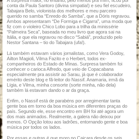
A surpresa maior, no entanto, pelo menos pra mim, ficou por
conta da Paula Santoro (divina simpatia!) e seu fiel escudeiro,
Tabajara Belo, violonista dos melhores e meu parceiro
querido no samba “Enredo do Samba”, que a Dóris regravou.
Ambos apresentaram “De Formiga e Cigarra”, uma moda que
fiz com o violeiro Chico Lobo para a trilha da minissérie
“Palmeira Seca”, baseada no meu livro que agora sai na
Itália, e que ela regravou no disco “Sabiá”, produzido pelo
Nestor Santana – tio do Tabajara (ufa!).
Lá também estavam vários jornalistas, como Vera Godoy,
Ailton Magioli, Vilma Fazito e o Herbert, todos ex-
companheiros do Estado de Minas. Surpresa também foi
conhecer o carioca Alfredo, que veio de Copacabana
especialmente pra assistir ao Sarau, já que é colaborador
emérito deste blog e fã-leitor do Nassif. Anamaria, irmã da
Lígia, e Vilma, minha consorte (sorte minha, não dela)
também lá estavam dando o ar da graça.
Enfim, o Nassif está de parabéns por arregimentar tanta
gente boa em torno da boa música em diferentes praças do
país. Segundo ele, esse encontro em BH foi até agora um
dos mais animados. Realmente, a galera não deixou por
menos. O Opção lotou aos ladrões, entornando gente e boa
música por todos os lados.
Por essas e outras é que moro no Caiçara desde os seis