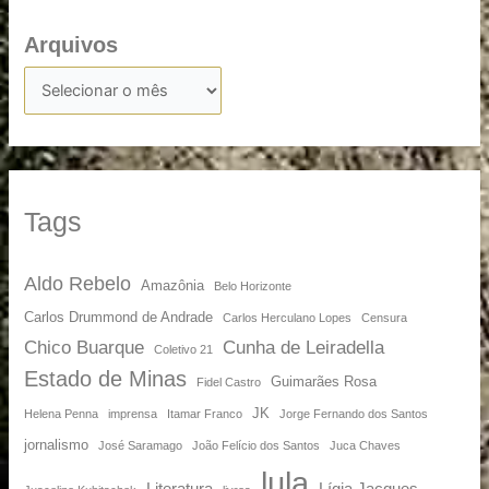
Arquivos
Tags
Aldo Rebelo
Amazônia
Belo Horizonte
Carlos Drummond de Andrade
Carlos Herculano Lopes
Censura
Chico Buarque
Cunha de Leiradella
Coletivo 21
Estado de Minas
Guimarães Rosa
Fidel Castro
JK
Helena Penna
imprensa
Itamar Franco
Jorge Fernando dos Santos
jornalismo
José Saramago
João Felício dos Santos
Juca Chaves
lula
Literatura
Lígia Jacques