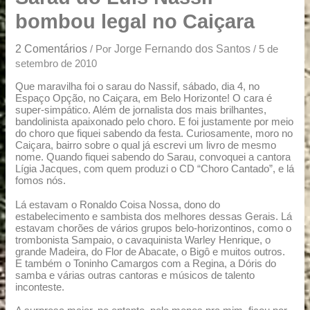
u
bombou legal no Caiçara
a
r
2 Comentários
Jorge Fernando dos Santos
/ Por
/
5 de
e
setembro de 2010
Que maravilha foi o sarau do Nassif, sábado, dia 4, no
Espaço Opção, no Caiçara, em Belo Horizonte! O cara é
super-simpático. Além de jornalista dos mais brilhantes,
bandolinista apaixonado pelo choro. E foi justamente por meio
do choro que fiquei sabendo da festa. Curiosamente, moro no
Caiçara, bairro sobre o qual já escrevi um livro de mesmo
nome. Quando fiquei sabendo do Sarau, convoquei a cantora
Lígia Jacques, com quem produzi o CD “Choro Cantado”, e lá
fomos nós.
Lá estavam o Ronaldo Coisa Nossa, dono do
estabelecimento e sambista dos melhores dessas Gerais. Lá
estavam chorões de vários grupos belo-horizontinos, como o
trombonista Sampaio, o cavaquinista Warley Henrique, o
grande Madeira, do Flor de Abacate, o Bigô e muitos outros.
E também o Toninho Camargos com a Regina, a Dóris do
samba e várias outras cantoras e músicos de talento
inconteste.