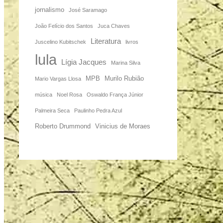
jornalismo
José Saramago
João Felício dos Santos
Juca Chaves
Literatura
Juscelino Kubitschek
livros
lula
Lígia Jacques
Marina Silva
MPB
Murilo Rubião
Mario Vargas Llosa
música
Noel Rosa
Oswaldo França Júnior
Palmeira Seca
Paulinho Pedra Azul
Roberto Drummond
Vinicius de Moraes