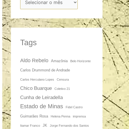
Tags
Aldo Rebelo
Amazônia
Belo Horizonte
Carlos Drummond de Andrade
Carlos Herculano Lopes
Censura
Chico Buarque
Coletivo 21
Cunha de Leiradella
Estado de Minas
Fidel Castro
Guimarães Rosa
Helena Penna
imprensa
JK
Itamar Franco
Jorge Fernando dos Santos