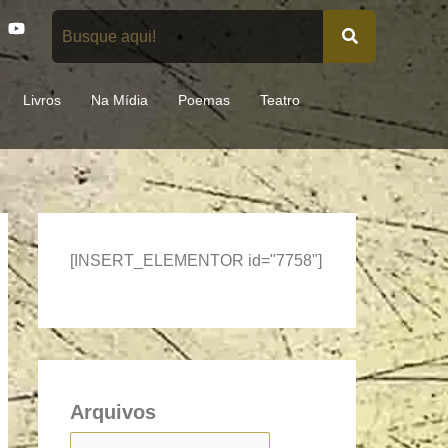
Y
o
u
t
u
Livros
Na Mídia
Poemas
Teatro
b
e
[INSERT_ELEMENTOR id="7758"]
Arquivos