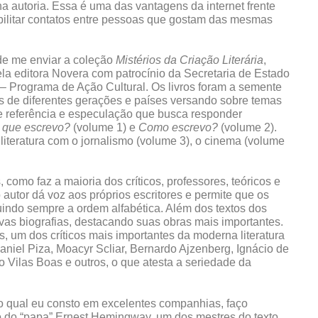
a autoria. Essa é uma das vantagens da internet frente
bilitar contatos entre pessoas que gostam das mesmas
de me enviar a coleção
Mistérios da Criação Literária
,
la editora Novera com patrocínio da Secretaria de Estado
– Programa de Ação Cultural. Os livros foram a semente
es de diferentes gerações e países versando sobre temas
de referência e especulação que busca responder
 que escrevo?
(volume 1) e
Como escrevo?
(volume 2).
a literatura com o jornalismo (volume 3), o cinema (volume
, como faz a maioria dos críticos, professores, teóricos e
 autor dá voz aos próprios escritores e permite que os
uindo sempre a ordem alfabética. Além dos textos dos
ivas biografias, destacando suas obras mais importantes.
, um dos críticos mais importantes da moderna literatura
niel Piza, Moacyr Scliar, Bernardo Ajzenberg, Ignácio de
 Vilas Boas e outros, o que atesta a seriedade da
no qual eu consto em excelentes companhias, faço
 do “papa” Ernest Hemingway, um dos mestres do texto