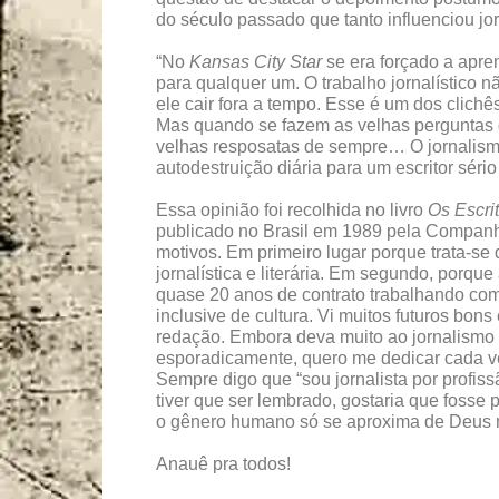
do século passado que tanto influenciou jor
“No
Kansas City Star
se era forçado a apren
para qualquer um. O trabalho jornalístico nã
ele cair fora a tempo. Esse é um dos clich
Mas quando se fazem as velhas perguntas 
velhas resposatas de sempre… O jornalismo
autodestruição diária para um escritor sério 
Essa opinião foi recolhida no livro
Os Escrit
publicado no Brasil em 1989 pela Companhi
motivos. Em primeiro lugar porque trata-se
jornalística e literária. Em segundo, porqu
quase 20 anos de contrato trabalhando como 
inclusive de cultura. Vi muitos futuros bon
redação. Embora deva muito ao jornalismo e
esporadicamente, quero me dedicar cada vez
Sempre digo que “sou jornalista por profiss
tiver que ser lembrado, gostaria que fosse 
o gênero humano só se aproxima de Deus no
Anauê pra todos!