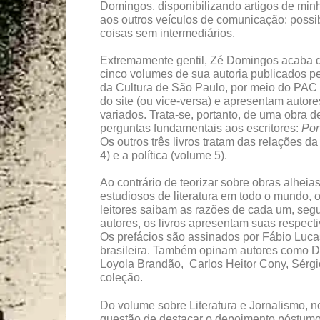
Domingos, disponibilizando artigos de minh
aos outros veículos de comunicação: possi
coisas sem intermediários.
Extremamente gentil, Zé Domingos acaba 
cinco volumes de sua autoria publicados pe
da Cultura de São Paulo, por meio do PAC 
do site (ou vice-versa) e apresentam autor
variados. Trata-se, portanto, de uma obra 
perguntas fundamentais aos escritores:
Por
Os outros três livros tratam das relações d
4) e a política (volume 5).
Ao contrário de teorizar sobre obras alheias
estudiosos de literatura em todo o mundo, o
leitores saibam as razões de cada um, seg
autores, os livros apresentam suas respect
Os prefácios são assinados por Fábio Lucas
brasileira. Também opinam autores como Da
Loyola Brandão, Carlos Heitor Cony, Sérgio
coleção.
Do volume sobre Literatura e Jornalismo, 
questão de destacar o depoimento póstumo