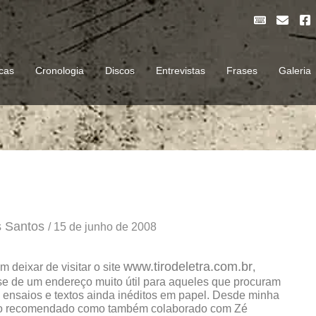
K
E
F
e
n
a
y
v
c
b
e
e
o
l
b
cas
Cronologia
Discos
Entrevistas
Frases
Galeria
a
o
o
r
p
o
d
e
k
-
s
q
u
a
r
e
s Santos
/
15 de junho de 2008
www.tirodeletra.com.br
m deixar de visitar o site
,
-se de um endereço muito útil para aqueles que procuram
e ensaios e textos ainda inéditos em papel. Desde minha
 tenho recomendado como também colaborado com Zé