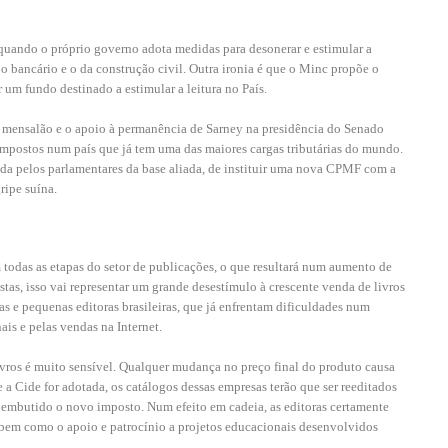
quando o próprio governo adota medidas para desonerar e estimular a
 bancário e o da construção civil. Outra ironia é que o Minc propõe o
 um fundo destinado a estimular a leitura no País.
o mensalão e o apoio à permanência de Sarney na presidência do Senado
 impostos num país que já tem uma das maiores cargas tributárias do mundo.
ada pelos parlamentares da base aliada, de instituir uma nova CPMF com a
ripe suína.
m todas as etapas do setor de publicações, o que resultará num aumento de
tas, isso vai representar um grande desestímulo à crescente venda de livros
as e pequenas editoras brasileiras, que já enfrentam dificuldades num
is e pelas vendas na Internet.
ivros é muito sensível. Qualquer mudança no preço final do produto causa
a Cide for adotada, os catálogos dessas empresas terão que ser reeditados
rá embutido o novo imposto. Num efeito em cadeia, as editoras certamente
s, bem como o apoio e patrocínio a projetos educacionais desenvolvidos