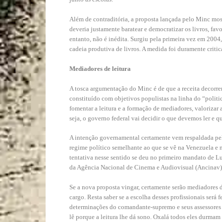
Além de contraditória, a proposta lançada pelo Minc most
deveria justamente baratear e democratizar os livros, fav
entanto, não é inédita. Surgiu pela primeira vez em 2004,
cadeia produtiva de livros. A medida foi duramente criticada
Mediadores de leitura
A tosca argumentação do Minc é de que a receita decorr
constituído com objetivos populistas
na linha do “politi
fomentar a leitura e a formação de mediadores, valorizar
seja, o governo federal vai decidir o que devemos ler e 
A intenção governamental certamente vem respaldada pe
regime político semelhante ao que se vê na Venezuela e 
tentativa nesse sentido se deu no primeiro mandato de Lu
da Agência Nacional de Cinema e Audiovisual (Ancinav) 
Se a nova proposta vingar, certamente serão mediadores
cargo. Resta saber se a escolha desses profissionais será 
determinações do comandante-supremo e seus assessores
lê porque a leitura lhe dá sono. Oxalá todos eles durmam 