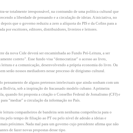
ra-se totalmente irresponsável, na contramão de uma política cultural que
orecendo a liberdade de pensando e a circulação de ideias. A iniciativa, no
 depois que o governo reduziu a zero a alíquota do PIS e da Cofins para a
 por escritores, editores, distribuidores, livreiros e leitores.
ente da nova Cide deverá
ser encaminhada ao Fundo Pró-Leitura, a ser
camente correto”. Esse fundo visa “democratizar” o acesso ao livro,
 a leitura e a comunicação, desenvolvendo a própria economia do livro. Ou
quem serão nossos mediadores nesse processo de dirigismo cultural.
lo pensamento de alguns pretensos intelectuais que ainda sonham com um
na Bolívia, sob a inspiração do fracassado modelo cubano. A primeira
la, quando foi proposta a criação o Conselho Federal de Jornalismo (CFJ) e
para “mediar” a circulação da informação no País.
 de leitura companheiros de bandeira sem nenhuma competência para o
feita pelo tempo de filiação ao PT ou pelo nível de adesão a ideias e
 mais próximos. Nada mal para um governo cujo presidente afirma que não
antes de fazer novas propostas desse tipo.