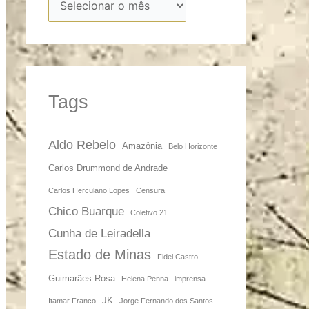
Tags
Aldo Rebelo
Amazônia
Belo Horizonte
Carlos Drummond de Andrade
Carlos Herculano Lopes
Censura
Chico Buarque
Coletivo 21
Cunha de Leiradella
Estado de Minas
Fidel Castro
Guimarães Rosa
Helena Penna
imprensa
JK
Itamar Franco
Jorge Fernando dos Santos