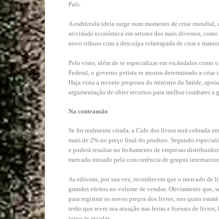
País.
A esdrúxula ideia surge num momento de crise mundial, 
atividade econômica em setores dos mais diversos, como o
novo tributo com a desculpa esfarrapada de criar e manter
Pelo visto, além de se especializar em escândalos como 
Federal, o governo petista se mostra determinado a criar
Haja vista a recente proposta do ministro da Saúde, apoi
argumentação de obter recursos para melhor combater a g
Na contramão
Se for realmente criada, a Cide dos livros será cobrada e
mais de 2% no preço final do produto. Segundo especialis
e poderá resultar no fechamento de empresas distribuidor
mercado minado pela concorrência de grupos internaciona
As editoras, por sua vez, reconhecem que o mercado de l
grandes efeitos no volume de vendas. Obviamente que, se 
para registrar os novos preços dos livros, nos quais esta
terão que rever sua atuação nas feiras e bienais de livro
junto às escolas.