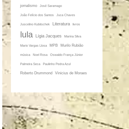
jornalismo
José Saramago
João Felício dos Santos
Juca Chaves
Literatura
Juscelino Kubitschek
livros
lula
Lígia Jacques
Marina Silva
MPB
Murilo Rubião
Mario Vargas Llosa
música
Noel Rosa
Oswaldo França Júnior
Palmeira Seca
Paulinho Pedra Azul
Roberto Drummond
Vinicius de Moraes