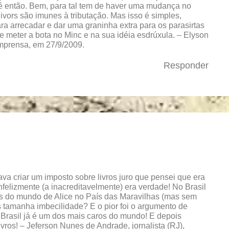
té então. Bem, para tal tem de haver uma mudança no
livors são imunes à tributação. Mas isso é simples,
a arrecadar e dar uma graninha extra para os parasirtas
l e meter a bota no Minc e na sua idéia esdrúxula. – Elyson
Imprensa, em 27/9/2009.
Responder
va criar um imposto sobre livros juro que pensei que era
nfelizmente (a inacreditavelmente) era verdade! No Brasil
s do mundo de Alice no País das Maravilhas (mas sem
 tamanha imbecilidade? E o pior foi o argumento de
o Brasil já é um dos mais caros do mundo! E depois
vros! – Jeferson Nunes de Andrade, jornalista (RJ),