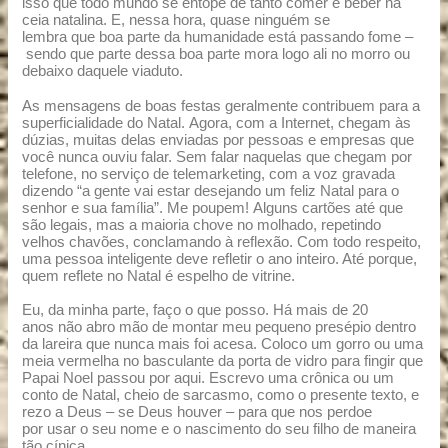
isso que todo mundo se entope de tanto comer e beber na
ceia natalina. E, nessa hora, quase ninguém se
lembra que boa parte da humanidade está passando fome –
sendo que parte dessa boa parte mora logo ali no morro ou
debaixo daquele viaduto.
As mensagens de boas festas geralmente contribuem para a
superficialidade do Natal. Agora, com a Internet, chegam às
dúzias, muitas delas enviadas por pessoas e empresas que
você nunca ouviu falar. Sem falar naquelas que chegam por
telefone, no serviço de telemarketing, com a voz gravada
dizendo “a gente vai estar desejando um feliz Natal para o
senhor e sua família”. Me poupem! Alguns cartões até que
são legais, mas a maioria chove no molhado, repetindo
velhos chavões, conclamando à reflexão. Com todo respeito,
uma pessoa inteligente deve refletir o ano inteiro. Até porque,
quem reflete no Natal é espelho de vitrine.
Eu, da minha parte, faço o que posso. Há mais de 20
anos não abro mão de montar meu pequeno presépio dentro
da lareira que nunca mais foi acesa. Coloco um gorro ou uma
meia vermelha no basculante da porta de vidro para fingir que
Papai Noel passou por aqui. Escrevo uma crônica ou um
conto de Natal, cheio de sarcasmo, como o presente texto, e
rezo a Deus – se Deus houver – para que nos perdoe
por usar o seu nome e o nascimento do seu filho de maneira
tão cínica.