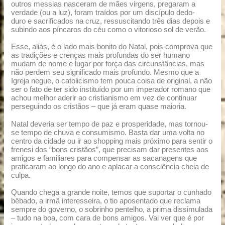
outros messias nasceram de mães virgens, pregaram a
verdade (ou a luz), foram traídos por um discípulo dedo-
duro e sacrificados na cruz, ressuscitando três dias depois e
subindo aos píncaros do céu como o vitorioso sol de verão.
Esse, aliás, é o lado mais bonito do Natal, pois comprova que
as tradições e crenças mais profundas do ser humano
mudam de nome e lugar por força das circunstâncias, mas
não perdem seu significado mais profundo. Mesmo que a
Igreja negue, o catolicismo tem pouca coisa de original, a não
ser o fato de ter sido instituído por um imperador romano que
achou melhor aderir ao cristianismo em vez de continuar
perseguindo os cristãos – que já eram quase maioria.
Natal deveria ser tempo de paz e prosperidade, mas tornou-
se tempo de chuva e consumismo. Basta dar uma volta no
centro da cidade ou ir ao shopping mais próximo para sentir o
frenesi dos “bons cristãos”, que precisam dar presentes aos
amigos e familiares para compensar as sacanagens que
praticaram ao longo do ano e aplacar a consciência cheia de
culpa.
Quando chega a grande noite, temos que suportar o cunhado
bêbado, a irmã interesseira, o tio aposentado que reclama
sempre do governo, o sobrinho pentelho, a prima dissimulada
– tudo na boa, com cara de bons amigos. Vai ver que é por