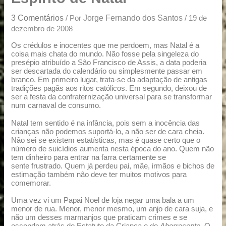
u
a
3 Comentários
Jorge Fernando dos Santos
/ Por
/
19 de
r
dezembro de 2008
e
Os crédulos e inocentes que me perdoem, mas Natal é a
coisa mais chata do mundo. Não fosse pela singeleza do
presépio atribuído a São Francisco de Assis, a data poderia
ser descartada do calendário ou simplesmente passar em
branco. Em primeiro lugar, trata-se da adaptação de antigas
tradições pagãs aos ritos católicos. Em segundo, deixou de
ser a festa da confraternização universal para se transformar
num carnaval de consumo.
Natal tem sentido é na infância, pois sem a inocência das
crianças não podemos suportá-lo, a não ser de cara cheia.
Não sei se existem estatísticas, mas é quase certo que o
número de suicídios aumenta nesta época do ano. Quem não
tem dinheiro para entrar na farra certamente se
sente frustrado. Quem já perdeu pai, mãe, irmãos e bichos de
estimação também não deve ter muitos motivos para
comemorar.
Uma vez vi um Papai Noel de loja negar uma bala a um
menor de rua. Menor, menor mesmo, um anjo de cara suja, e
não um desses marmanjos que praticam crimes e se