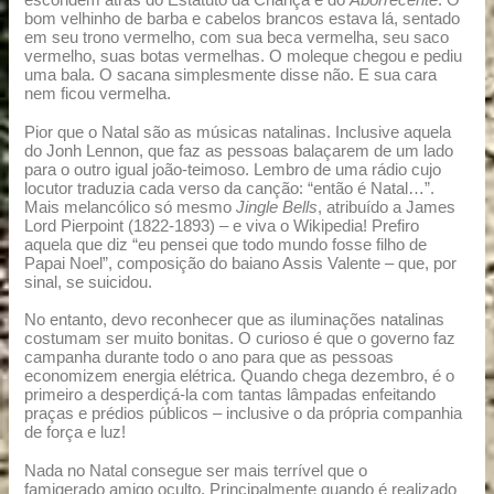
escondem atrás do Estatuto da Criança e do
Aborrecente
. O
bom velhinho de barba e cabelos brancos estava lá, sentado
em seu trono vermelho, com sua beca vermelha, seu saco
vermelho, suas botas vermelhas. O moleque chegou e pediu
uma bala. O sacana simplesmente disse não. E sua cara
nem ficou vermelha.
Pior que o Natal são as músicas natalinas. Inclusive aquela
do Jonh Lennon, que faz as pessoas balaçarem de um lado
para o outro igual joão-teimoso. Lembro de uma rádio cujo
locutor traduzia cada verso da canção: “então é Natal…”.
Mais melancólico só mesmo
Jingle Bells
, atribuído a James
Lord Pierpoint (1822-1893) – e viva o Wikipedia! Prefiro
aquela que diz “eu pensei que todo mundo fosse filho de
Papai Noel”, composição do baiano Assis Valente – que, por
sinal, se suicidou.
No entanto, devo reconhecer que as iluminações natalinas
costumam ser muito bonitas. O curioso é que o governo faz
campanha durante todo o ano para que as pessoas
economizem energia elétrica. Quando chega dezembro, é o
primeiro a desperdiçá-la com tantas lâmpadas enfeitando
praças e prédios públicos – inclusive o da própria companhia
de força e luz!
Nada no Natal consegue ser mais terrível que o
famigerado amigo oculto. Principalmente quando é realizado