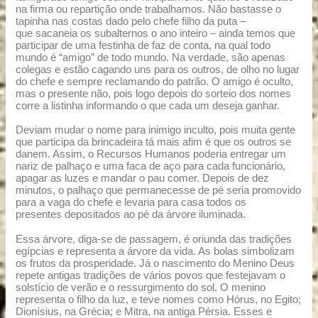
na firma ou repartição onde trabalhamos. Não bastasse o
tapinha nas costas dado pelo chefe filho da puta –
que sacaneia os subalternos o ano inteiro – ainda temos que
participar de uma festinha de faz de conta, na qual todo
mundo é “amigo” de todo mundo. Na verdade, são apenas
colegas e estão cagando uns para os outros, de olho no lugar
do chefe e sempre reclamando do patrão. O amigo é oculto,
mas o presente não, pois logo depois do sorteio dos nomes
corre a listinha informando o que cada um deseja ganhar.
Deviam mudar o nome para inimigo inculto, pois muita gente
que participa da brincadeira tá mais afim é que os outros se
danem. Assim, o Recursos Humanos poderia entregar um
nariz de palhaço e uma faca de aço para cada funcionário,
apagar as luzes e mandar o pau comer. Depois de dez
minutos, o palhaço que permanecesse de pé seria promovido
para a vaga do chefe e levaria para casa todos os
presentes depositados ao pé da árvore iluminada.
Essa árvore, diga-se de passagem, é oriunda das tradições
egípcias e representa a árvore da vida. As bolas simbolizam
os frutos da prosperidade. Já o nascimento do Menino Deus
repete antigas tradições de vários povos que festejavam o
solstício de verão e o ressurgimento do sol. O menino
representa o filho da luz, e teve nomes como Hórus, no Egito;
Dionísius, na Grécia; e Mitra, na antiga Pérsia. Esses e