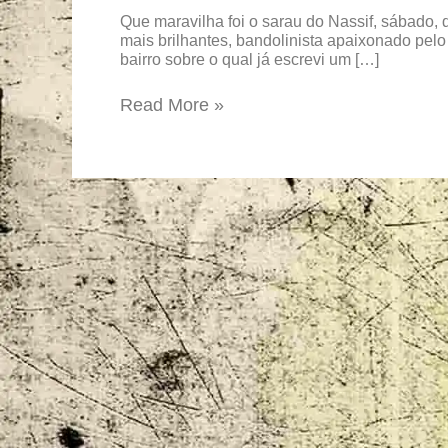
Nassif
Que maravilha foi o sarau do Nassif, sábado, 
bombou
mais brilhantes, bandolinista apaixonado pelo
bairro sobre o qual já escrevi um […]
legal
no
Read More »
Caiçara