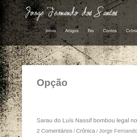
Ir
para
o
conteúdo
Início
Artigos
Bio
Contos
Crôni
Opção
Sarau
Sarau do Luís Nassif bombou legal n
do
2 Comentários
Crônica
Jorge Fernando
/
/
Luís