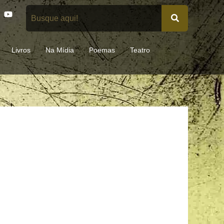
Y
o
u
t
u
Livros
Na Mídia
Poemas
Teatro
b
e