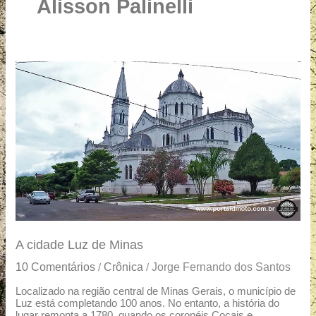
u
Alisson Palinelli
a
r
e
A
cidade
Luz
de
Minas
A cidade Luz de Minas
10 Comentários
Crônica
Jorge Fernando dos Santos
/
/
Localizado na região central de Minas Gerais, o município de
Luz está completando 100 anos. No entanto, a história do
lugar remonta a 1780, quando os coronéis Cocais e