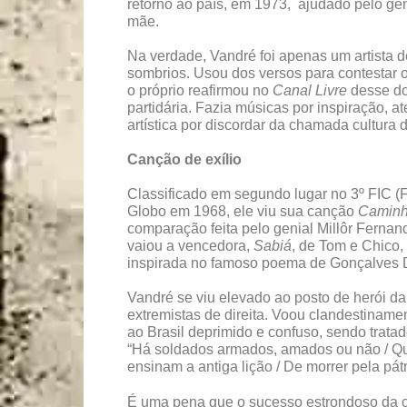
retorno ao país, em 1973, ajudado pelo ge
mãe.
Na verdade, Vandré foi apenas um artista d
sombrios. Usou dos versos para contestar 
o próprio reafirmou no
Canal Livre
desse dom
partidária. Fazia músicas por inspiração, 
artística por discordar da chamada cultura 
Canção de exílio
Classificado em segundo lugar no 3º FIC (F
Globo em 1968, ele viu sua canção
Camin
comparação feita pelo genial Millôr Fernan
vaiou a vencedora,
Sabiá
, de Tom e Chico,
inspirada no famoso poema de Gonçalves Dia
Vandré se viu elevado ao posto de herói da
extremistas de direita. Voou clandestiname
ao Brasil deprimido e confuso, sendo tratad
“Há soldados armados, amados ou não / Qu
ensinam a antiga lição / De morrer pela pátr
É uma pena que o sucesso estrondoso da c