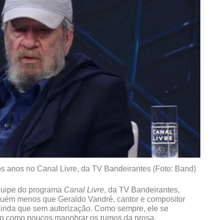
s anos no Canal Livre, da TV Bandeirantes (Foto: Band)
equipe do programa
Canal Livre
, da TV Bandeirantes,
nguém menos que Geraldo Vandré, cantor e compositor
 ainda que sem autorização. Como sempre, ele se
o como poucos manobrar os rumos da prosa.