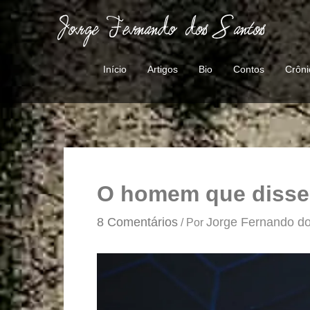
Ir
para
o
conteúdo
Início
Artigos
Bio
Contos
Crôni
O homem que disse
8 Comentários
Jorge Fernando d
/ Por