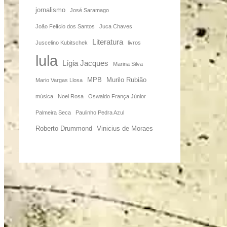
jornalismo
José Saramago
João Felício dos Santos
Juca Chaves
Literatura
Juscelino Kubitschek
livros
lula
Lígia Jacques
Marina Silva
MPB
Murilo Rubião
Mario Vargas Llosa
música
Noel Rosa
Oswaldo França Júnior
Palmeira Seca
Paulinho Pedra Azul
Roberto Drummond
Vinicius de Moraes