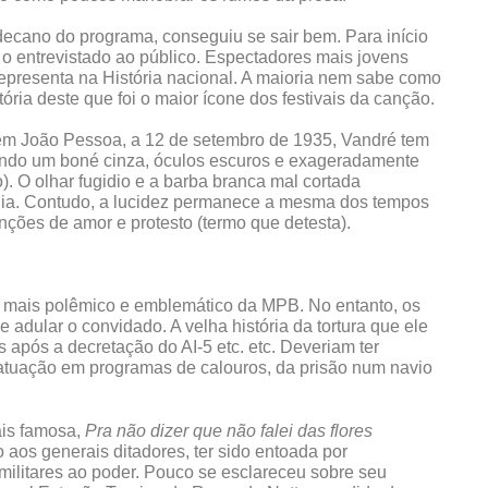
ecano do programa, conseguiu se sair bem. Para início
o entrevistado ao público. Espectadores mais jovens
presenta na História nacional. A maioria nem sabe como
ória deste que foi o maior ícone dos festivais da canção.
em João Pessoa, a 12 de setembro de 1935, Vandré tem
do um boné cinza, óculos escuros e exageradamente
). O olhar fugidio e a barba branca mal cortada
dia. Contudo, a lucidez permanece a mesma dos tempos
ções de amor e protesto (termo que detesta).
ta mais polêmico e emblemático da MPB. No entanto, os
e adular o convidado. A velha história da tortura que ele
 após a decretação do AI-5 etc. etc. Deveriam ter
atuação em programas de calouros, da prisão num navio
ais famosa,
Pra não dizer que não falei das flores
 aos generais ditadores, ter sido entoada por
militares ao poder. Pouco se esclareceu sobre seu