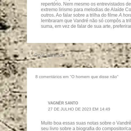
repertório. Nem mesmo os entrevistados d
extremo lirismo para melodias de Alaíde Co
outros. Ao falar sobre a trilha do filme
A hor
lembraram que Vandré não só compôs a tri
suma, em vez de falar de sua arte, preferiram
←
Post anterior
8 comentários em “O homem que disse não”
VAGNÉR SANTO
27 DE JULHO DE 2023 EM 14:49
Muito boa essas suas notas sobre o Vandré e
seu livro sobre a biografia do compositor/