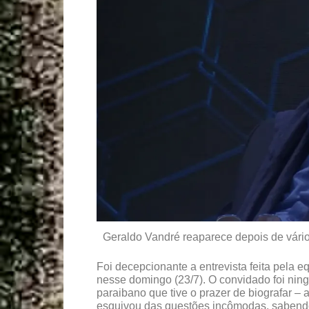
Geraldo Vandré reaparece depois de vário
Foi decepcionante a entrevista feita pela 
nesse domingo (23/7). O convidado foi ni
paraibano que tive o prazer de biografar –
esquivou das questões incômodas, sabend