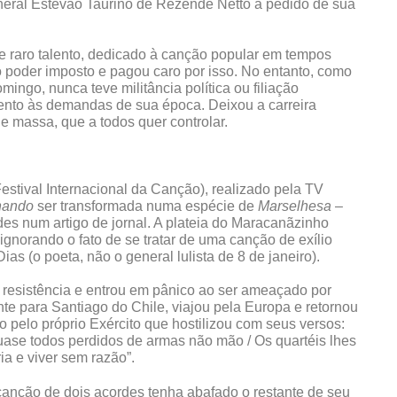
neral Estevão Taurino de Rezende Netto a pedido de sua
e raro talento, dedicado à canção popular em tempos
o poder imposto e pagou caro por isso. No entanto, como
ingo, nunca teve militância política ou filiação
atento às demandas de sua época. Deixou a carreira
de massa, que a todos quer controlar.
estival Internacional da Canção), realizado pela TV
hando
ser transformada numa espécie de
Marselhesa
–
des num artigo de jornal. A plateia do Maracanãzinho
 ignorando o fato de se tratar de uma canção de exílio
s (o poeta, não o general lulista de 8 de janeiro).
 resistência e entrou em pânico ao ser ameaçado por
nte para Santiago do Chile, viajou pela Europa e retornou
o pelo próprio Exército que hostilizou com seus versos:
ase todos perdidos de armas não mão / Os quartéis lhes
ia e viver sem razão”.
anção de dois acordes tenha abafado o restante de seu