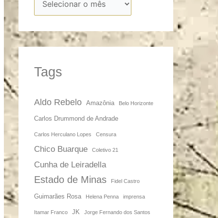
Tags
Aldo Rebelo
Amazônia
Belo Horizonte
Carlos Drummond de Andrade
Carlos Herculano Lopes
Censura
Chico Buarque
Coletivo 21
Cunha de Leiradella
Estado de Minas
Fidel Castro
Guimarães Rosa
Helena Penna
imprensa
JK
Itamar Franco
Jorge Fernando dos Santos