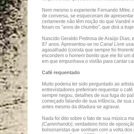
Nem mesmo o experiente Fernando Mitre, d
de conversa, se esqueceram de apresentar 
certamente não têm noção do que Vandré re
foram os “anos de chumbo”, que dirá a trajet
Nascido Geraldo Pedrosa de Araújo Dias, 
87 anos. Apresentou-se no
Canal Livre
usan
agasalhado (consta que sempre foi friorento
escondem o homem bonito que ele foi um 
em que empunhava o violão para cantar can
Café requentado
Muito poderia ter sido perguntado ao artis
entrevistadores preferiram requentar o café 
sempre negou, detalhes de sua fuga do país
começado falando de sua infância, de sua 
antes mesmo da ditadura se agravar.
Nada foi dito sobre o fato de sua música m
(Caminhan
do)
, verdadeiro hino de oposição
bolsonaristas que sonham com a volta dos 