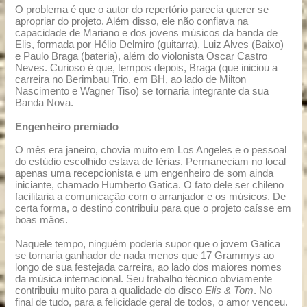
O problema é que o autor do repertório parecia querer se
apropriar do projeto. Além disso, ele não confiava na
capacidade de Mariano e dos jovens músicos da banda de
Elis, formada por Hélio Delmiro (guitarra), Luiz Alves (Baixo)
e Paulo Braga (bateria), além do violonista Oscar Castro
Neves. Curioso é que, tempos depois, Braga (que iniciou a
carreira no Berimbau Trio, em BH, ao lado de Milton
Nascimento e Wagner Tiso) se tornaria integrante da sua
Banda Nova.
Engenheiro premiado
O mês era janeiro, chovia muito em Los Angeles e o pessoal
do estúdio escolhido estava de férias. Permaneciam no local
apenas uma recepcionista e um engenheiro de som ainda
iniciante, chamado Humberto Gatica. O fato dele ser chileno
facilitaria a comunicação com o arranjador e os músicos. De
certa forma, o destino contribuiu para que o projeto caísse em
boas mãos.
Naquele tempo, ninguém poderia supor que o jovem Gatica
se tornaria ganhador de nada menos que 17 Grammys ao
longo de sua festejada carreira, ao lado dos maiores nomes
da música internacional. Seu trabalho técnico obviamente
contribuiu muito para a qualidade do disco
Elis & Tom
. No
final de tudo, para a felicidade geral de todos, o amor venceu.