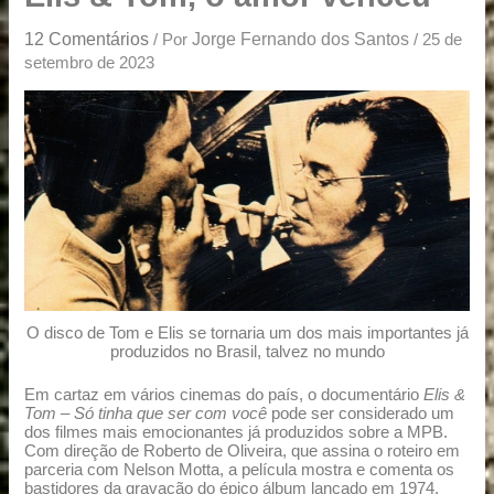
u
a
12 Comentários
Jorge Fernando dos Santos
/ Por
/
25 de
r
setembro de 2023
e
O disco de Tom e Elis se tornaria um dos mais importantes já
produzidos no Brasil, talvez no mundo
Em cartaz em vários cinemas do país, o documentário
Elis &
Tom – Só tinha que ser com você
pode ser considerado um
dos filmes mais emocionantes já produzidos sobre a MPB.
Com direção de Roberto de Oliveira, que assina o roteiro em
parceria com Nelson Motta, a película mostra e comenta os
bastidores da gravação do épico álbum lançado em 1974,