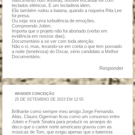
Nascimento num festival), resolve encantar-se com
teclados elétricos. E um tecladista idem.
Eĺis também rodou a baiana, quando a roqueira Rita Lee
foi presa.
Ou seja: era uma turbulência de emoções.
Compreendo Jobim.
Importa que o projeto não foi abortado (verbo em
evidência em nossos dias).
Documentário a se ver com toda atenção.
Não o vi, mas, levando-se em conta o que tem povoado
a noite (tenebrosa) do Oscar, sério candidato a Melhor
Documentário.
Responder
WANDER CONCEIÇÃO
25 DE SETEMBRO DE 2023 EM 12:55
Brilhante como sempre meu amigo Jorge Fernando.
Aliás, Clauss Ogerman ficou como um consenso entre
Jobim e Frank Sinatra para produzir os arranjos do
disco que o cantor norte americano gravou com as
músicas de Tom, que exigiu apenas que o baterista