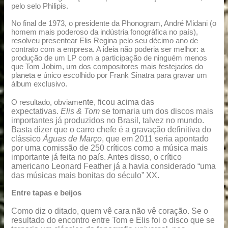
pelo selo Philipis.
No final de 1973, o presidente da Phonogram, André Midani (o
homem mais poderoso da indústria fonográfica no país),
resolveu presentear Elis Regina pelo seu décimo ano de
contrato com a empresa. A ideia não poderia ser melhor: a
produção de um LP com a participação de ninguém menos
que Tom Jobim, um dos compositores mais festejados do
planeta e único escolhido por Frank Sinatra para gravar um
álbum exclusivo.
nte, ficou acima das
O resultado, obviame
expectativas.
Elis & Tom
se tornaria um dos discos mais
importantes já produzidos no Brasil, talvez no mundo.
Basta dizer que o carro chefe é a gravação definitiva do
clássico
Águ
as d
e Março
, que em 2011 seria apontado
por uma comissão de 250 críticos como a música mais
importante já feita no país. Antes disso, o crítico
americano Leonard Feather já a havia considerado “uma
das músicas mais bonitas do século” XX.
Entre tapas e beijos
Como diz o ditado, quem vê cara não vê coração. Se o
resultado do encontro entre Tom e Elis foi o disco que se