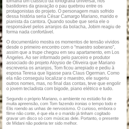
tornaria um clássico da fonografia universal, nos
bastidores da gravação o pau quebrou entre os
protagonistas do projeto. O personagem mais sofrido
dessa história seria César Camargo Mariano, marido e
pianista da cantora. Quando soube que seria ele o
responsável pelos arranjos da bolacha, Jobim reagiu de
forma nada confortável.
O documentário mostra os momentos de tensão vividos
desde o primeiro encontro com o “maestro soberano”,
assim que a trupe chegou em seu apartamento, em Los
Angeles. Ao ser informado pelo parceiro e produtor
associado do projeto Aloysio de Oliveira que Mariano
escreveria os arranjos, Tom ficou arrepiado e pediu à
esposa Teresa que ligasse para Claus Ogerman. Como
ela não conseguiu localizar o maestro, ele sugeriu
outros nomes, mas, no final das contas, teve que engolir
o jovem tecladista com bigode, piano elétrico e tudo.
Segundo o próprio Mariano, o ambiente no estúdio foi de
muita apreensão, com Tom fazendo ironias o tempo todo e
Elis roendo as unhas de nervosismo. O curioso, embora o
filme não conte, é que ela e o marido já tinham cogitado
gravar um disco só com músicas dele. Portanto, o presente
de Midani não poderia ter sido melhor.