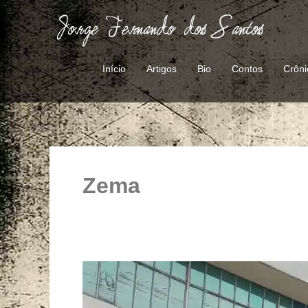
Ir
para
o
conteúdo
Início
Artigos
Bio
Contos
Crôni
Zema
O
abandono
da