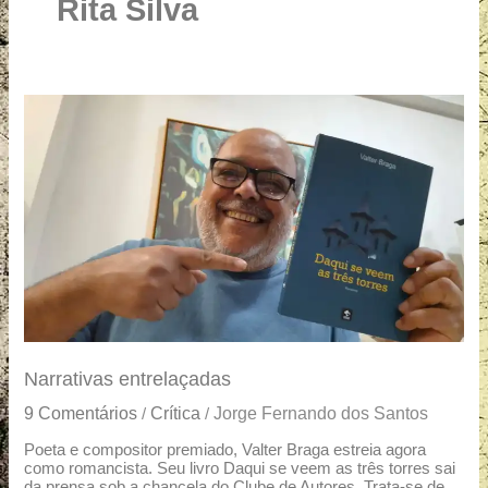
u
Rita Silva
a
r
e
Narrativas
entrelaçadas
Narrativas entrelaçadas
9 Comentários
Crítica
Jorge Fernando dos Santos
/
/
Poeta e compositor premiado, Valter Braga estreia agora
como romancista. Seu livro Daqui se veem as três torres sai
da prensa sob a chancela do Clube de Autores. Trata-se de