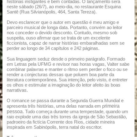
histórias instigantes e bem contadas. O lançamento será
neste sábado (26/7), ao meio-dia, no restaurante Esquina
Santê (Rua Silvianópolis, 464, Santa Tereza).
Devo esclarecer que o autor em questão é meu amigo e
parceiro musical de longa data. Portanto, convém ao leitor
nos conceder o devido desconto. Contudo, mesmo sob
suspeita, ouso afirmar que se trata de um excelente
ficcionista, capaz de narrar histórias embaralhadas sem se
perder ao longo de 34 capítulos e 242 páginas.
Sua linguagem seduz desde o primeiro parágrafo. Formado
em Letras pela UFMG e revisor nas horas vagas, Valter sabe
combinar palavras e manter o ritmo sem perder o foco ou se
render a conjecturas dessas que poluem boa parte da
literatura contemporânea. Sua intenção, pelo visto, é entreter
os olhos e estimular a imaginação do leitor afeito às boas
narrativas.
O romance se passa durante a Segunda Guerra Mundial e
rimeira
apresenta três histórias, uma delas narrada em p
pessoa.
Tudo começa durante uma tempestade, quando um
raio explode uma das três torres da igreja de São Sebastião,
padroeiro da fictícia Corrente dos Rios, cidade mineira
inspirada em Sabinópolis, terra natal do escritor.