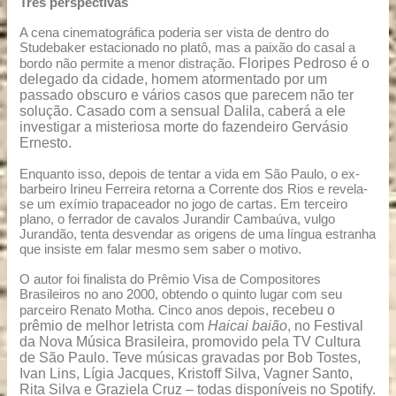
Três perspectivas
A cena cinematográfica poderia ser vista de dentro do
Studebaker estacionado no platô, mas a paixão do casal a
Floripes Pedroso é o
bordo não permite a menor distração.
delegado da cidade, homem atormentado por um
passado obscuro e vários casos que parecem não ter
solução. Casado com a sensual Dalila, caberá a ele
investigar a misteriosa morte do fazendeiro Gervásio
Ernesto.
Enquanto isso, depois de tentar a vida em São Paulo, o ex-
barbeiro Irineu Ferreira retorna a Corrente dos Rios e revela-
se um exímio trapaceador no jogo de cartas. Em terceiro
plano, o ferrador de cavalos Jurandir Cambaúva, vulgo
Jurandão, tenta desvendar as origens de uma língua estranha
que insiste em falar mesmo sem saber o motivo.
O autor foi finalista do Prêmio Visa de Compositores
Brasileiros no ano 2000, obtendo o quinto lugar com seu
recebeu o
parceiro Renato Motha. Cinco anos depois,
prêmio de melhor letrista com
Haicai baião
, no Festival
da Nova Música Brasileira, promovido pela TV Cultura
de São Paulo. Teve músicas gravadas por Bob Tostes,
Ivan Lins, Lígia Jacques, Kristoff Silva, Vagner Santo,
Rita Silva e Graziela Cruz – todas disponíveis no Spotify.