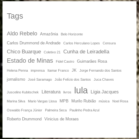
Tags
Aldo Rebelo
Amazônia
Belo Horizonte
Carlos Drummond de Andrade
Carlos Herculano Lopes
Censura
Chico Buarque
Cunha de Leiradella
Coletivo 21
Estado de Minas
Guimarães Rosa
Fidel Castro
JK
Helena Penna
imprensa
Itamar Franco
Jorge Fernando dos Santos
jornalismo
José Saramago
João Felício dos Santos
Juca Chaves
lula
Literatura
Lígia Jacques
Juscelino Kubitschek
livros
MPB
Murilo Rubião
Marina Silva
Mario Vargas Llosa
música
Noel Rosa
Oswaldo França Júnior
Palmeira Seca
Paulinho Pedra Azul
Roberto Drummond
Vinicius de Moraes