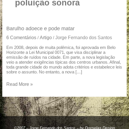
u
poluição sonora
a
r
e
Barulho
Barulho adoece e pode matar
adoece
6 Comentários
Artigo
Jorge Fernando dos Santos
/
/
e
pode
Em 2008, depois de muita polêmica, foi aprovada em Belo
Horizonte a Lei Municipal 0071, que visa disciplinar a
matar
emissão de ruídos na cidade. Em parte, a nova legislação
veio a atender exigências típicas dos centros urbanos. Afinal,
toda grande cidade do mundo adota critérios e estabelece leis
sobre o assunto. No entanto, a nova […]
Read More »
Dornelas Design
©2007 – Jorge Fernando dos Santos – by