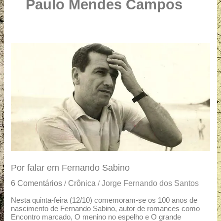
u
Paulo Mendes Campos
a
r
e
Por
falar
em
Fernando
Sabino
Por falar em Fernando Sabino
6 Comentários
Crônica
Jorge Fernando dos Santos
/
/
Nesta quinta-feira (12/10) comemoram-se os 100 anos de
nascimento de Fernando Sabino, autor de romances como
Encontro marcado, O menino no espelho e O grande