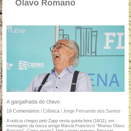
u
Olavo Romano
a
r
e
A
gargalhada
do
Olavo
A gargalhada do Olavo
18 Comentários
Crônica
Jorge Fernando dos Santos
/
/
A notícia chegou pelo Zapp nesta quinta-feira (16/11), em
mensagem da nossa amiga Márcia Francisco: “Morreu Olavo
Romano”. Como assim?, falei comigo mesmo. Pessoas