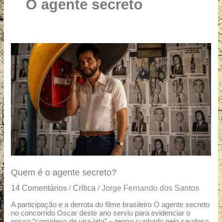
u
O agente secreto
a
r
e
Quem
é
o
agente
secreto?
Quem é o agente secreto?
14 Comentários
Crítica
Jorge Fernando dos Santos
/
/
A participação e a derrota do filme brasileiro O agente secreto
no concorrido Oscar deste ano serviu para evidenciar o
nosso “complexo de vira-lata” – termo cunhado pelo saudoso