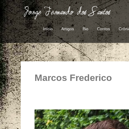
Ir
para
o
conteúdo
Início
Artigos
Bio
Contos
Crôni
Marcos Frederico
Um
letrista
de