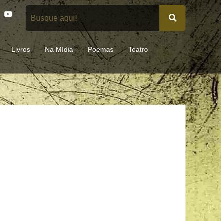
Y
o
u
t
u
Livros
Na Mídia
Poemas
Teatro
b
e