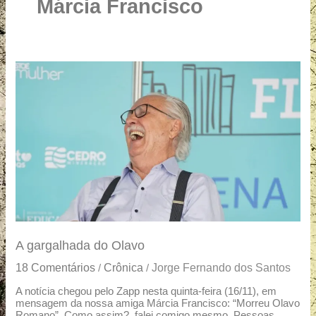
u
Márcia Francisco
a
r
e
A
gargalhada
do
Olavo
A gargalhada do Olavo
18 Comentários
Crônica
Jorge Fernando dos Santos
/
/
A notícia chegou pelo Zapp nesta quinta-feira (16/11), em
mensagem da nossa amiga Márcia Francisco: “Morreu Olavo
Romano”. Como assim?, falei comigo mesmo. Pessoas