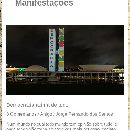
u
Manifestações
a
r
e
Democracia
acima
de
tudo
Democracia acima de tudo
8 Comentários
Artigo
Jorge Fernando dos Santos
/
/
Num mundo no qual todo mundo tem opinião sobre tudo, e
onde ter opinião torna-se cada vez mais perigoso, declaro