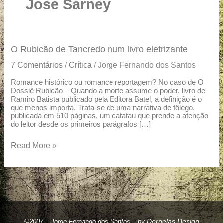
u
José Sarney
a
r
e
O
O Rubicão de Tancredo num livro eletrizante
Rubicão
7 Comentários
Crítica
Jorge Fernando dos Santos
/
/
de
Tancredo
Romance histórico ou romance reportagem? No caso de O
Dossiê Rubicão – Quando a morte assume o poder, livro de
num
Ramiro Batista publicado pela Editora Batel, a definição é o
livro
que menos importa. Trata-se de uma narrativa de fôlego,
eletrizante
publicada em 510 páginas, um catatau que prende a atenção
do leitor desde os primeiros parágrafos […]
Read More »
Dornelas Design
©2007 – Jorge Fernando dos Santos – by