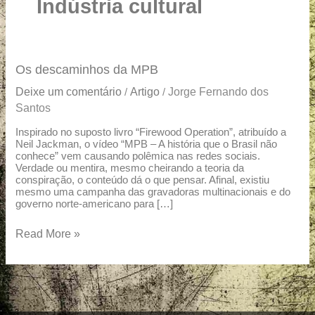
u
Indústria cultural
a
r
e
Os
Os descaminhos da MPB
descaminhos
Deixe um comentário
Artigo
Jorge Fernando dos
/
/
da
Santos
MPB
Inspirado no suposto livro “Firewood Operation”, atribuído a
Neil Jackman, o vídeo “MPB – A história que o Brasil não
conhece” vem causando polêmica nas redes sociais.
Verdade ou mentira, mesmo cheirando a teoria da
conspiração, o conteúdo dá o que pensar. Afinal, existiu
mesmo uma campanha das gravadoras multinacionais e do
governo norte-americano para […]
Read More »