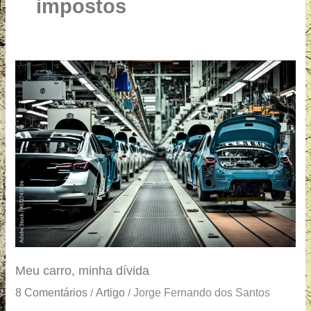
u
impostos
a
r
e
Meu
carro,
minha
dívida
Meu carro, minha dívida
8 Comentários
Artigo
Jorge Fernando dos Santos
/
/