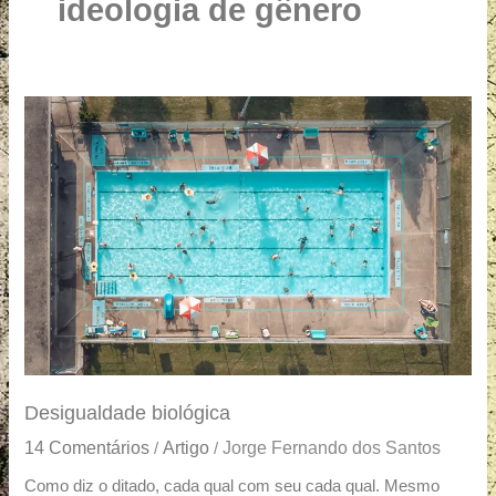
u
ideologia de gênero
a
r
e
Desigualdade
biológica
Desigualdade biológica
14 Comentários
Artigo
Jorge Fernando dos Santos
/
/
Como diz o ditado, cada qual com seu cada qual. Mesmo