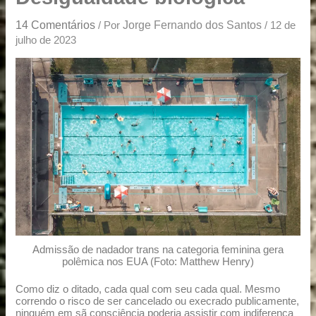
u
a
14 Comentários
Jorge Fernando dos Santos
/ Por
/
12 de
r
julho de 2023
e
Admissão de nadador trans na categoria feminina gera
polêmica nos EUA (Foto: Matthew Henry)
Como diz o ditado, cada qual com seu cada qual. Mesmo
correndo o risco de ser cancelado ou execrado publicamente,
ninguém em sã consciência poderia assistir com indiferença