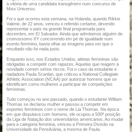
à vitória de uma candidata transgênero num concurso de
Miss Universo.
Foi o que ocorreu esta semana, na Holanda, quando Rikkie
Valerie, de 22 anos, venceu o referido certame, devendo
representar o país na grande final programada para
dezembro, em El Salvador. Ainda que admitamos alguém de
cromossomo XY concorrendo em pé de igualdade num
evento feminino, basta olhar as imagens para ver que o
resultado não foi nada justo.
Enquanto isso, nos Estados Unidos, atletas femininas são
obrigadas a competir com rapazes. Aquelas que reagem à
novidade correm sérios riscos. Foi o caso da estudante e
nadadora Paula Scanlan, que criticou a National Collegiate
Athletic Association (NCAA) por autorizar homens que se
identificam como mulheres a participar de competições
femininas.
Tudo começou no ano passado, quando o estudante William
Thomas se declarou mulher e passou a competir em
esportes femininos com o nome de Lia Thomas. Na época
em que disputava com homens, ele ocupou a 500ª posição
da Liga de Natação dos universitários americanos. Ao mudar
para a categoria feminina, venceu a Primeira Divisão na
Universidade da Pensilvânia, a mesma de Paula.