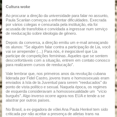
Cultura woke
Ao procurar a direção da universidade para falar no assunto,
Paula Scanlan começou a enfrentar dificuldades. Execrada
por vários colegas e censurada pela instituição, ela foi
acusada de transfobia e convidada a ingressar num serviço
de reeducação sobre ideologia de gênero.
Depois da conversa, a direção emitiu um e-mail ameaçando
os alunos: “Se alguém falar contra a participação de Lia, você
vai se arrepender (…) Para nós, é inegociável que Lia
participe de competições femininas. Aqueles que se sentem
desconfortáveis com a situação, entrem em contato conosco
para realizarem cursos de reeducação”.
Vale lembrar que, nos primeiros anos da revolução cubana
liderada por Fidel Castro, jovens trans e homossexuais eram
enviados à Isla de la Juventud para serem “reeducados” do
ponto de vista político e sexual. Naquela época, os regimes
de esquerda consideravam a homossexualidade um “vício
burguês”. Algo inverso ocorre agora nos EUA e tende a se
alastrar por outros países.
No Brasil, a ex-jogadora de vôlei Ana Paula Henkel tem sido
criticada por não aceitar a presença de atletas trans na