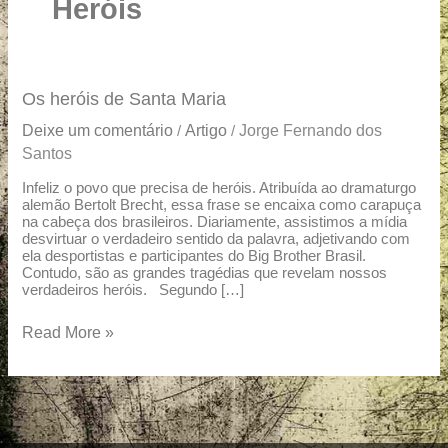
u
Heróis
a
r
e
Os
Os heróis de Santa Maria
heróis
Deixe um comentário
Artigo
Jorge Fernando dos
/
/
de
Santos
Santa
Maria
Infeliz o povo que precisa de heróis. Atribuída ao dramaturgo
alemão Bertolt Brecht, essa frase se encaixa como carapuça
na cabeça dos brasileiros. Diariamente, assistimos a mídia
desvirtuar o verdadeiro sentido da palavra, adjetivando com
ela desportistas e participantes do Big Brother Brasil.
Contudo, são as grandes tragédias que revelam nossos
verdadeiros heróis. Segundo […]
Read More »