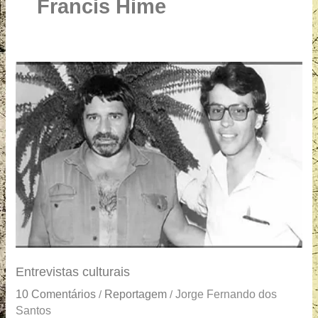
u
Francis Hime
a
r
e
Entrevistas
culturais
Entrevistas culturais
10 Comentários
Reportagem
Jorge Fernando dos
/
/
Santos