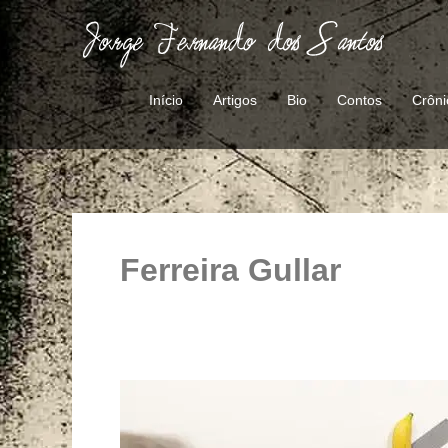
Ir
para
o
conteúdo
Início
Artigos
Bio
Contos
Crôni
Ferreira Gullar
A
preço
de