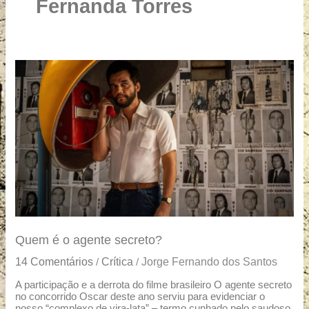
u
Fernanda Torres
a
r
e
Quem
é
o
agente
secreto?
Quem é o agente secreto?
14 Comentários
Crítica
Jorge Fernando dos Santos
/
/
A participação e a derrota do filme brasileiro O agente secreto
no concorrido Oscar deste ano serviu para evidenciar o
nosso “complexo de vira-lata” – termo cunhado pelo saudoso