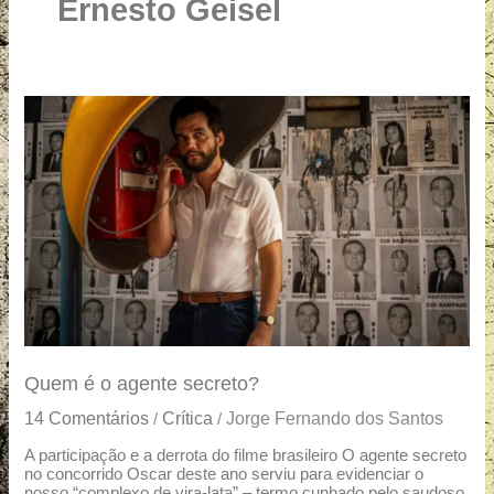
u
Ernesto Geisel
a
r
e
Quem
é
o
agente
secreto?
Quem é o agente secreto?
14 Comentários
Crítica
Jorge Fernando dos Santos
/
/
A participação e a derrota do filme brasileiro O agente secreto
no concorrido Oscar deste ano serviu para evidenciar o
nosso “complexo de vira-lata” – termo cunhado pelo saudoso