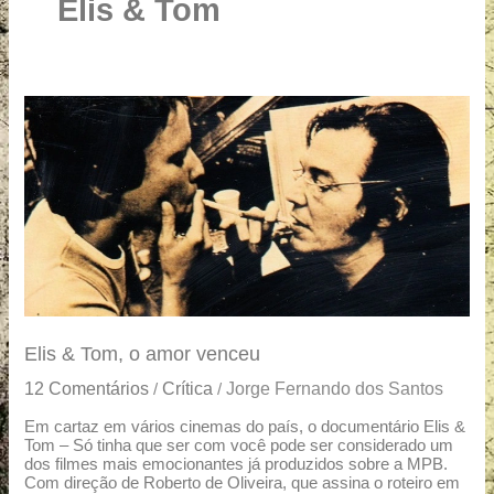
u
Elis & Tom
a
r
e
Elis
&
Tom,
o
amor
venceu
Elis & Tom, o amor venceu
12 Comentários
Crítica
Jorge Fernando dos Santos
/
/
Em cartaz em vários cinemas do país, o documentário Elis &
Tom – Só tinha que ser com você pode ser considerado um
dos filmes mais emocionantes já produzidos sobre a MPB.
Com direção de Roberto de Oliveira, que assina o roteiro em