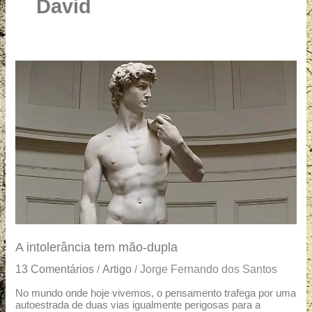
u
David
a
r
e
A
intolerância
tem
mão-
dupla
A intolerância tem mão-dupla
13 Comentários
Artigo
Jorge Fernando dos Santos
/
/
No mundo onde hoje vivemos, o pensamento trafega por uma
autoestrada de duas vias igualmente perigosas para a