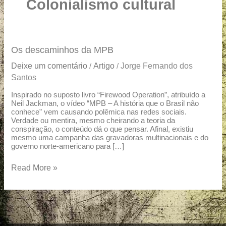
u
Colonialismo cultural
a
r
e
Os
Os descaminhos da MPB
descaminhos
Deixe um comentário
Artigo
Jorge Fernando dos
/
/
da
Santos
MPB
Inspirado no suposto livro “Firewood Operation”, atribuído a
Neil Jackman, o vídeo “MPB – A história que o Brasil não
conhece” vem causando polêmica nas redes sociais.
Verdade ou mentira, mesmo cheirando a teoria da
conspiração, o conteúdo dá o que pensar. Afinal, existiu
mesmo uma campanha das gravadoras multinacionais e do
governo norte-americano para […]
Read More »