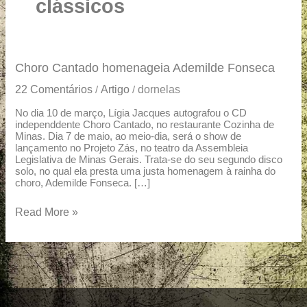
u
clássicos
a
r
e
Choro
Choro Cantado homenageia Ademilde Fonseca
Cantado
22 Comentários
Artigo
dornelas
/
/
homenageia
Ademilde
No dia 10 de março, Lígia Jacques autografou o CD
independdente Choro Cantado, no restaurante Cozinha de
Fonseca
Minas. Dia 7 de maio, ao meio-dia, será o show de
lançamento no Projeto Zás, no teatro da Assembleia
Legislativa de Minas Gerais. Trata-se do seu segundo disco
solo, no qual ela presta uma justa homenagem à rainha do
choro, Ademilde Fonseca. […]
Read More »