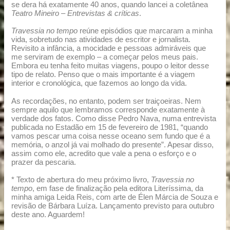
se dera há exatamente 40 anos, quando lancei a coletânea
Teatro Mineiro – Entrevistas & críticas
.
Travessia no tempo
reúne episódios que marcaram a minha
vida, sobretudo nas atividades de escritor e jornalista.
Revisito a infância, a mocidade e pessoas admiráveis que
me serviram de exemplo – a começar pelos meus pais.
Embora eu tenha feito muitas viagens, poupo o leitor desse
tipo de relato. Penso que o mais importante é a viagem
interior e cronológica, que fazemos ao longo da vida.
As recordações, no entanto, podem ser traiçoeiras. Nem
sempre aquilo que lembramos corresponde exatamente à
verdade dos fatos. Como disse Pedro Nava, numa entrevista
publicada no Estadão em 15 de fevereiro de 1981, “quando
vamos pescar uma coisa nesse oceano sem fundo que é a
memória, o anzol já vai molhado do presente”. Apesar disso,
assim como ele, acredito que vale a pena o esforço e o
prazer da pescaria.
* Texto de abertura do meu próximo livro,
Travessia no
tempo
, em fase de finalização pela editora Literíssima, da
minha amiga Leida Reis, com arte de Élen Márcia de Souza e
revisão de Bárbara Luíza. Lançamento previsto para outubro
deste ano. Aguardem!