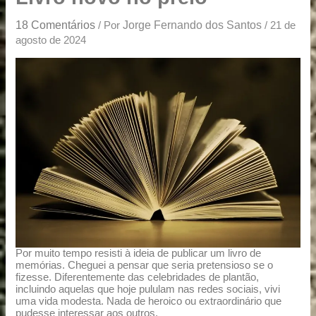
u
a
18 Comentários
Jorge Fernando dos Santos
/ Por
/
21 de
r
agosto de 2024
e
Por muito tempo resisti à ideia de publicar um livro de
memórias. Cheguei a pensar que seria pretensioso se o
fizesse. Diferentemente das celebridades de plantão,
incluindo aquelas que hoje pululam nas redes sociais, vivi
uma vida modesta. Nada de heroico ou extraordinário que
pudesse interessar aos outros.