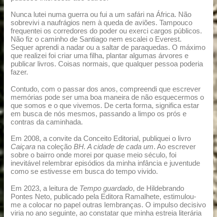
Nunca lutei numa guerra ou fui a um safári na África. Não
sobrevivi a naufrágios nem à queda de aviões. Tampouco
frequentei os corredores do poder ou exerci cargos públicos.
Não fiz o caminho de Santiago nem escalei o Everest.
Sequer aprendi a nadar ou a saltar de paraquedas. O máximo
que realizei foi criar uma filha, plantar algumas árvores e
publicar livros. Coisas normais, que qualquer pessoa poderia
fazer.
Contudo, com o passar dos anos, compreendi que escrever
memórias pode ser uma boa maneira de não esquecermos o
que somos e o que vivemos. De certa forma, significa estar
em busca de nós mesmos, passando a limpo os prós e
contras da caminhada.
Em 2008, a convite da Conceito Editorial, publiquei o livro
Caiçara
na coleção
BH. A cidade de cada um
. Ao escrever
sobre o bairro onde morei por quase meio século, foi
inevitável relembrar episódios da minha infância e juventude
como se estivesse em busca do tempo vivido.
Em 2023, a leitura de
Tempo guardado
, de Hildebrando
Pontes Neto, publicado pela Editora Ramalhete, estimulou-
me a colocar no papel outras lembranças. O impulso decisivo
viria no ano seguinte, ao constatar que minha estreia literária