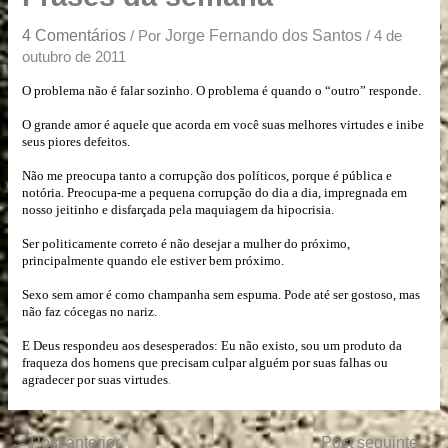
u
a
4 Comentários
Jorge Fernando dos Santos
/ Por
/
4 de
r
outubro de 2011
e
O problema não é falar sozinho. O problema é quando o “outro” responde.
O grande amor é aquele que acorda em você suas melhores virtudes e inibe
seus piores defeitos.
Não me preocupa tanto a corrupção dos políticos, porque é pública e
notória. Preocupa-me a pequena corrupção do dia a dia, impregnada em
nosso jeitinho e disfarçada pela maquiagem da hipocrisia.
Ser politicamente correto é não desejar a mulher do próximo,
principalmente quando ele estiver bem próximo.
Sexo sem amor é como champanha sem espuma. Pode até ser gostoso, mas
não faz cócegas no nariz.
E Deus respondeu aos desesperados: Eu não existo, sou um produto da
fraqueza dos homens que precisam culpar alguém por suas falhas ou
agradecer por suas virtudes
.
←
Post anterior
Post seguinte
→