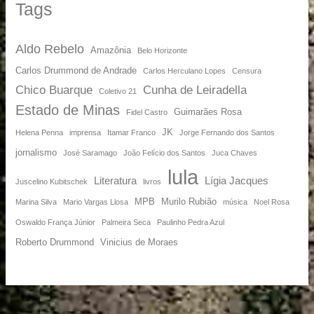
Tags
Aldo Rebelo
Amazônia
Belo Horizonte
Carlos Drummond de Andrade
Carlos Herculano Lopes
Censura
Chico Buarque
Cunha de Leiradella
Coletivo 21
Estado de Minas
Guimarães Rosa
Fidel Castro
JK
Helena Penna
imprensa
Itamar Franco
Jorge Fernando dos Santos
jornalismo
José Saramago
João Felício dos Santos
Juca Chaves
lula
Literatura
Lígia Jacques
Juscelino Kubitschek
livros
MPB
Murilo Rubião
Marina Silva
Mario Vargas Llosa
música
Noel Rosa
Oswaldo França Júnior
Palmeira Seca
Paulinho Pedra Azul
Roberto Drummond
Vinicius de Moraes