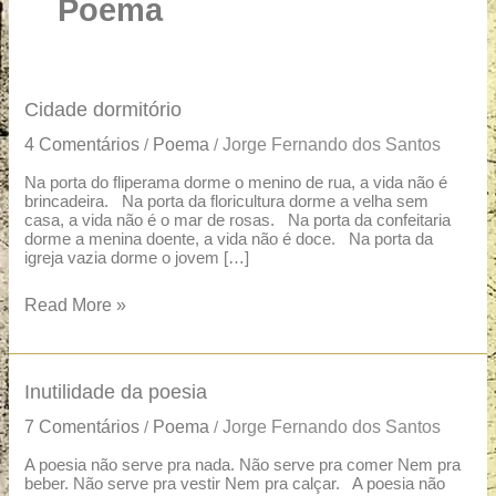
u
Poema
a
r
e
Cidade
Cidade dormitório
dormitório
4 Comentários
Poema
Jorge Fernando dos Santos
/
/
Na porta do fliperama dorme o menino de rua, a vida não é
brincadeira. Na porta da floricultura dorme a velha sem
casa, a vida não é o mar de rosas. Na porta da confeitaria
dorme a menina doente, a vida não é doce. Na porta da
igreja vazia dorme o jovem […]
Read More »
Inutilidade
Inutilidade da poesia
da
7 Comentários
Poema
Jorge Fernando dos Santos
/
/
poesia
A poesia não serve pra nada. Não serve pra comer Nem pra
beber. Não serve pra vestir Nem pra calçar. A poesia não