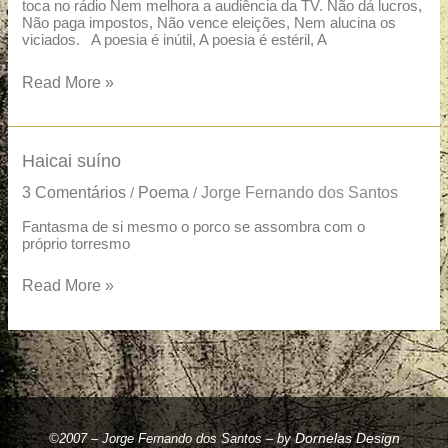
toca no rádio Nem melhora a audiência da TV. Não dá lucros,
Não paga impostos, Não vence eleições, Nem alucina os
viciados. A poesia é inútil, A poesia é estéril, A
Read More »
Haicai
Haicai suíno
suíno
3 Comentários
Poema
Jorge Fernando dos Santos
/
/
Fantasma de si mesmo o porco se assombra com o
próprio torresmo
Read More »
Dornelas Design
©2007 – Jorge Fernando dos Santos – by