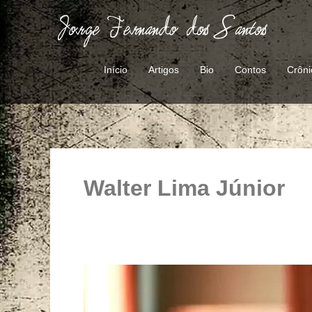
Ir
para
o
conteúdo
Início
Artigos
Bio
Contos
Crôni
Walter Lima Júnior
A
caminho
do