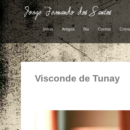
Ir
para
o
conteúdo
Início
Artigos
Bio
Contos
Crôni
Visconde de Tunay
A
caminho
do