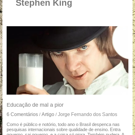
u
Stephen King
a
r
e
Educação
de
mal
a
pior
Educação de mal a pior
6 Comentários
Artigo
Jorge Fernando dos Santos
/
/
Como é público e notório, todo ano o Brasil despenca nas
pesquisas internacionais sobre qualidade de ensino. Entra
governo, sai governo, e a coisa só piora. Também pudera. A