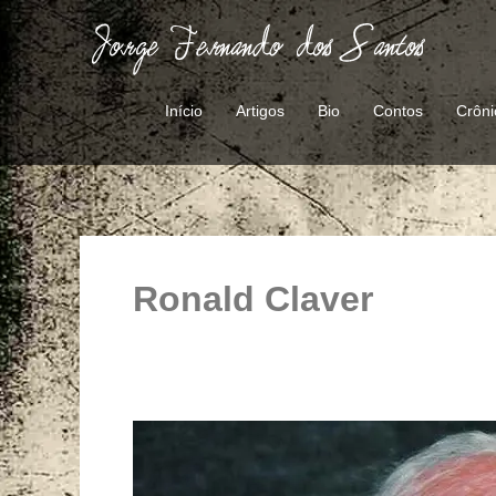
Ir
para
o
conteúdo
Início
Artigos
Bio
Contos
Crôni
Ronald Claver
O
poeta
matemágico