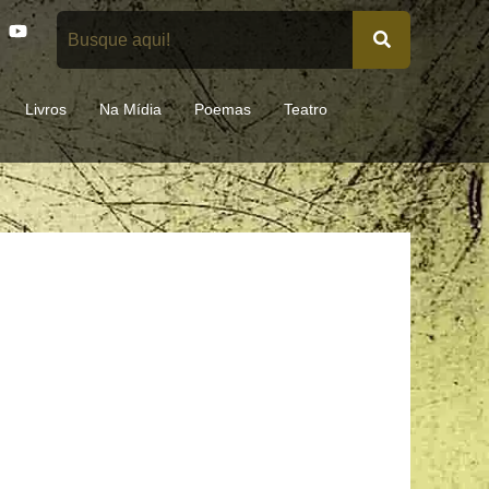
Y
o
u
t
u
Livros
Na Mídia
Poemas
Teatro
b
e