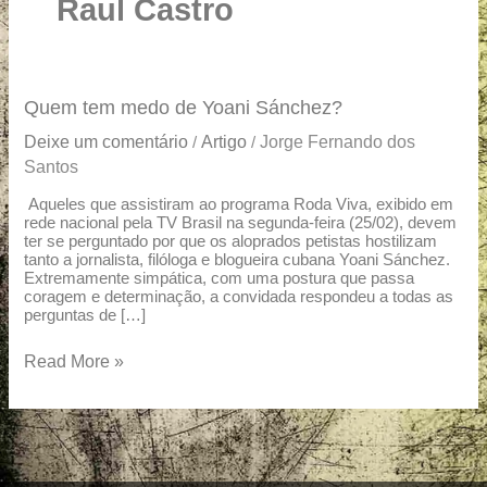
u
Raul Castro
a
r
e
Quem
Quem tem medo de Yoani Sánchez?
tem
Deixe um comentário
Artigo
Jorge Fernando dos
/
/
medo
Santos
de
Yoani
Aqueles que assistiram ao programa Roda Viva, exibido em
rede nacional pela TV Brasil na segunda-feira (25/02), devem
Sánchez?
ter se perguntado por que os aloprados petistas hostilizam
tanto a jornalista, filóloga e blogueira cubana Yoani Sánchez.
Extremamente simpática, com uma postura que passa
coragem e determinação, a convidada respondeu a todas as
perguntas de […]
Read More »