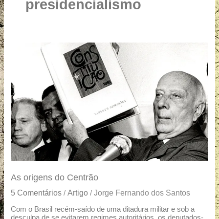
u
presidencialismo
a
r
e
As
origens
do
Centrão
As origens do Centrão
5 Comentários
Artigo
Jorge Fernando dos Santos
/
/
Com o Brasil recém-saído de uma ditadura militar e sob a
desculpa de se evitarem regimes autoritários, os deputados-