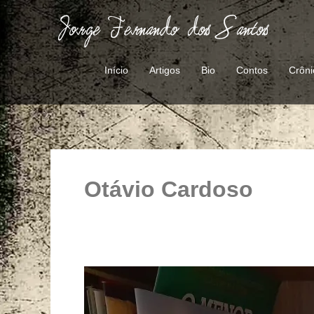
Ir
para
o
conteúdo
Início
Artigos
Bio
Contos
Crôni
Otávio Cardoso
Efeméride
literária