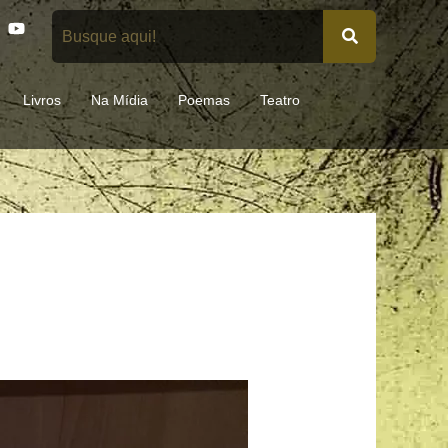
Y
o
u
t
u
Livros
Na Mídia
Poemas
Teatro
b
e