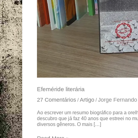
Efeméride literária
27 Comentários
Artigo
Jorge Fernando
/
/
Ao escrever um resumo biográfico para a orel
descubro que já faz 40 anos que estreei no mu
diversos gêneros. O mais […]